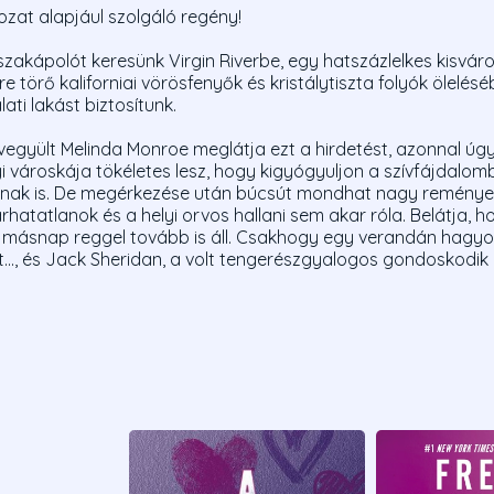
ozat alapjául szolgáló regény!
 szakápolót keresünk Virgin Riverbe, egy hatszázlelkes kisvá
gre törő kaliforniai vörösfenyők és kristálytiszta folyók ölelé
ti lakást biztosítunk.
egyült Melinda Monroe meglátja ezt a hirdetést, azonnal úgy 
i városkája tökéletes lesz, hogy kigyógyuljon a szívfájdalomb
nak is. De megérkezése után búcsút mondhat nagy reményei
atatlanok és a helyi orvos hallani sem akar róla. Belátja, ho
y másnap reggel tovább is áll. Csakhogy egy verandán hagyot
t..., és Jack Sheridan, a volt tengerészgyalogos gondoskodik