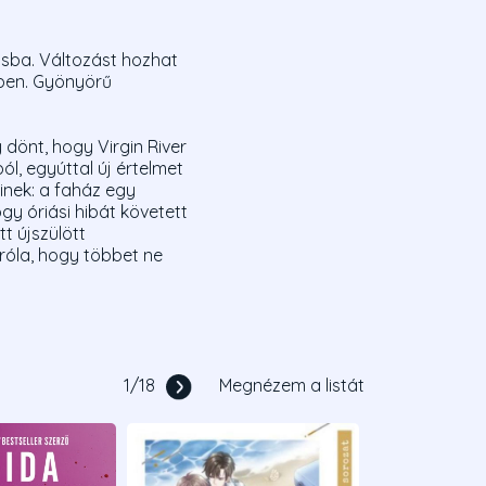
rosba. Változást hozhat
sében. Gyönyörű
dönt, hogy Virgin River
ól, egyúttal új értelmet
nek: a faház egy
gy óriási hibát követett
t újszülött
 róla, hogy többet ne
1
/
18
Megnézem a listát