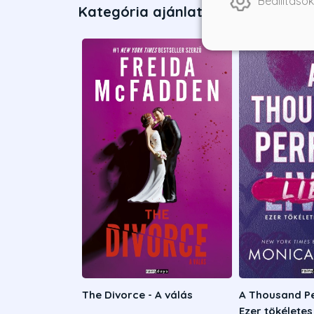
Beállítások
Kategória ajánlatai
The Divorce - A válás
A Thousand Pe
Ezer tökélete