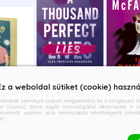
Ez a weboldal sütiket (cookie) haszná
- Elfutás -
A Thousand Perfect Lies -
The Divorce - 
talmának személyre szabott megjelenítése és a böngészési él
adás
Ezer tökéletes hazugság
et (cookie), illetve egyéb technológiákat alkalmazunk. A sü
elveinkről, valamint azok testreszabási lehetőségeiről bőve
Monica Murphy
Freida McFadd
el.
Bevezető ár:
Borító ár:
Bevezető ár:
Borító ár:
5 841 Ft
6 490 Ft
5 841 Ft
6 990 Ft