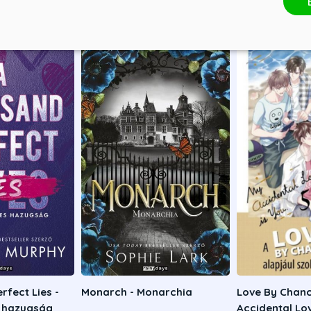
rfect Lies -
Monarch - Monarchia
Love By Chanc
s hazugság
Accidental Lov