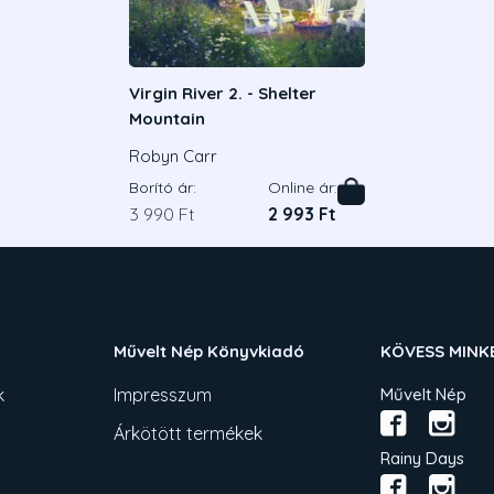
Virgin River 2. - Shelter
Mountain
Robyn Carr
Borító ár:
Online ár:
3 990 Ft
2 993 Ft
Művelt Nép Könyvkiadó
KÖVESS MINK
k
Impresszum
Művelt Nép
Árkötött termékek
Rainy Days