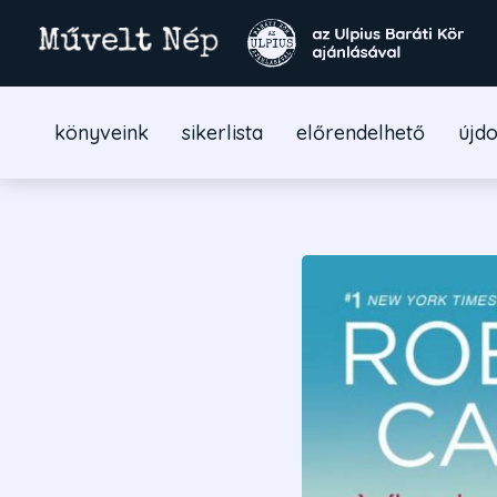
könyveink
sikerlista
előrendelhető
újd