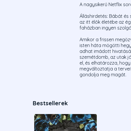
A nagysikerű Netflix sor
Álláshirdetés: Bábát és
az itt élők életébe az é
faházban ingyen szolgála
Amikor a frissen megözv
isten háta mögötti hegy
adhat imádott hivatásá
szemétdomb, az utak járh
el, és elhatározza, hog
megváltoztatja a tervei
gondolja meg magát.
Bestsellerek