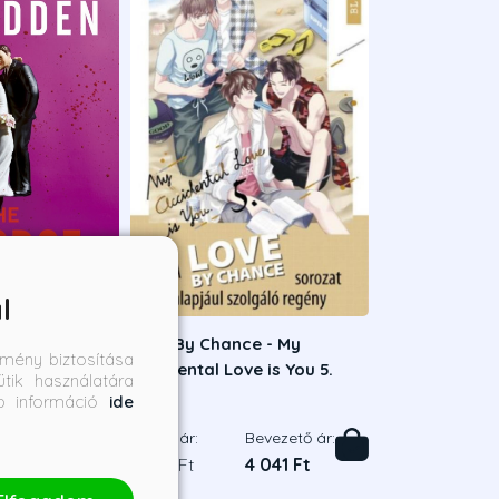
l
A válás
Love By Chance - My
mény biztosítása
Accidental Love is You 5.
tik használatára
bb információ
ide
en
Mame
Bevezető ár:
Borító ár:
Bevezető ár:
6 291 Ft
4 490 Ft
4 041 Ft