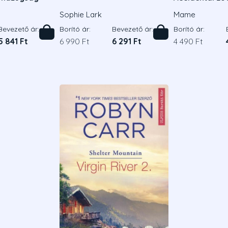
Sophie Lark
Mame
Bevezető ár:
Borító ár:
Bevezető ár:
Borító ár:
5 841 Ft
6 990 Ft
6 291 Ft
4 490 Ft