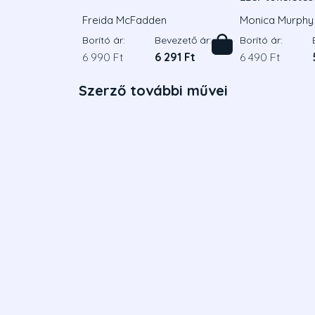
Freida McFadden
Monica Murphy
Borító ár:
Bevezető ár:
Borító ár:
6 990 Ft
6 291 Ft
6 490 Ft
Szerző további művei