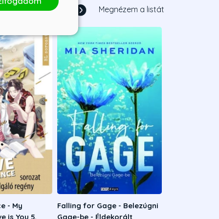
Elfogadom
1
/
39
Megnézem a listát
e - My
Falling for Gage - Belezúgni
e is You 5.
Gage-be - Éldekorált