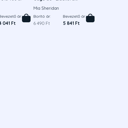
Mia Sheridan
Bevezető ár:
Borító ár:
Bevezető ár:
4 041 Ft
6 490 Ft
5 841 Ft