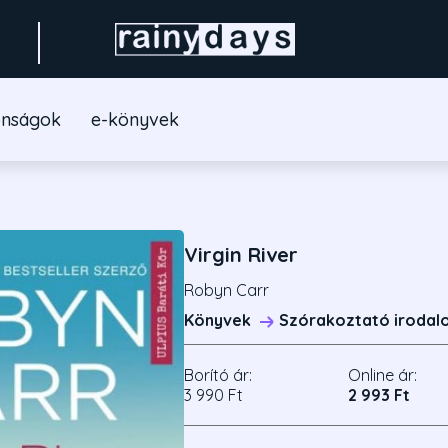
onságok
e-könyvek
Virgin River
Robyn Carr
Könyvek
Szórakoztató irodal
Borító ár:
Online ár:
3 990 Ft
2 993 Ft