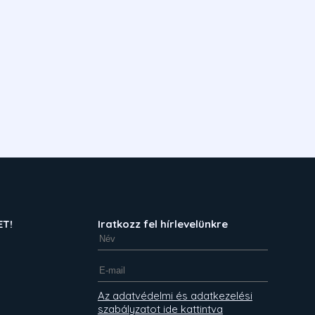
ET!
Iratkozz fel hírlevelünkre
Az adatvédelmi és adatkezelési
szabályzatot ide kattintva