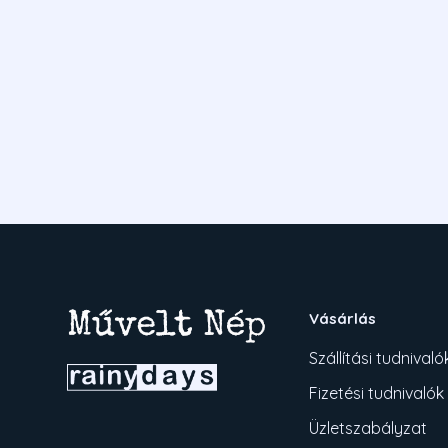
Vásárlás
Szállítási tudnivaló
Fizetési tudnivalók
Üzletszabályzat