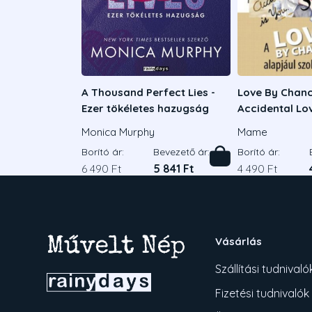
A Thousand Perfect Lies -
Love By Chanc
Ezer tökéletes hazugság
Accidental Lov
Monica Murphy
Mame
Borító ár:
Bevezető ár:
Borító ár:
6 490 Ft
5 841 Ft
4 490 Ft
Vásárlás
Szállítási tudnivaló
Fizetési tudnivalók