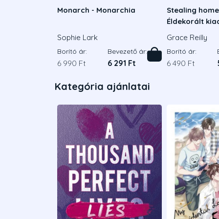
Monarch - Monarchia
Stealing home 
Éldekorált ki
Sophie Lark
Grace Reilly
Borító ár:
Bevezető ár:
Borító ár:
6 990 Ft
6 291 Ft
6 490 Ft
Kategória ajánlatai