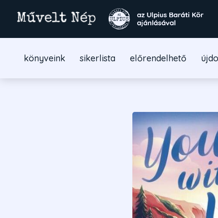
könyveink
sikerlista
előrendelhető
újd