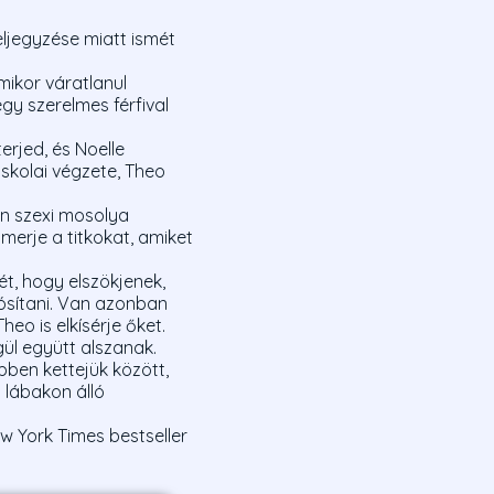
 eljegyzése miatt ismét
mikor váratlanul
gy szerelmes férfival
terjed, és Noelle
skolai végzete, Theo
an szexi mosolya
erje a titkokat, amiket
t, hogy elszökjenek,
ósítani. Van azonban
eo is elkísérje őket.
gül együtt alszanak.
bben kettejük között,
n lábakon álló
ew York Times bestseller