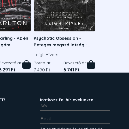
rling - Az én
Psychotic Obsession -
rágám
Beteges megszállotság -
Éldekorált kiadás
Leigh Rivers
Bevezető ár:
Borító ár:
Bevezető ár:
6 291 Ft
7 490 Ft
6 741 Ft
ET!
Iratkozz fel hírlevelünkre