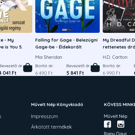
e - My
Falling for Gage - Belezúgni
My Dreadful Da
e is You 5.
Gage-be - Éldekorált
rettenetes d
Mia Sheridan
H.D. Carlton
Bevezető ár:
Borító ár:
Bevezető ár:
Borító ár:
4 041 Ft
6 490 Ft
5 841 Ft
6 990 Ft
Művelt Nép Könyvkiadó
KÖVESS MINK
k
Impresszum
Művelt Nép
Árkötött termékek
Rainy Days