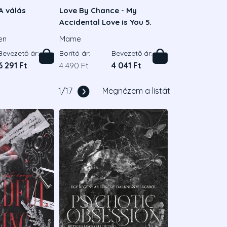
A válás
Love By Chance - My
Accidental Love is You 5.
en
Mame
Bevezető ár:
Borító ár:
Bevezető ár:
6 291 Ft
4 490 Ft
4 041 Ft
1
/
17
Megnézem a listát