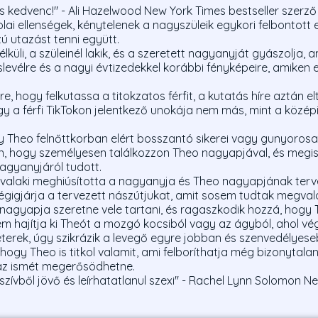
ós kedvenc!" - Ali Hazelwood New York Times bestseller szerző
kolai ellenségek, kénytelenek a nagyszüleik egykori felbontott
ú utazást tenni együtt.
üli, a szüleinél lakik, és a szeretett nagyanyját gyászolja, a
evélre és a nagyi évtizedekkel korábbi fényképeire, amiken e
re, hogy felkutassa a titokzatos férfit, a kutatás híre aztán el
 a férfi TikTokon jelentkező unokája nem más, mint a középi
y Theo felnőttkorban elért bosszantó sikerei vagy gunyoros
hogy személyesen találkozzon Theo nagyapjával, és megism
nagyanyjáról tudott.
valaki meghiúsította a nagyanyja és Theo nagyapjának tervé
égigjárja a tervezett nászútjukat, amit sosem tudtak megval
nagyapja szeretne vele tartani, és ragaszkodik hozzá, hogy Th
em hajítja ki Theót a mozgó kocsiból vagy az ágyból, ahol vé
erek, úgy szikrázik a levegő egyre jobban és szenvedélyese
hogy Theo is titkol valamit, ami felboríthatja még bizonytala
 az ismét megerősödhetne.
szívből jövő és leírhatatlanul szexi" - Rachel Lynn Solomon N