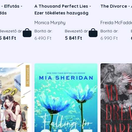
- Elfutás -
A Thousand Perfect Lies -
The Divorce - 
adás
Ezer tökéletes hazugság
Monica Murphy
Freida McFadd
Bevezető ár:
Borító ár:
Bevezető ár:
Borító ár:
5 841 Ft
6 490 Ft
5 841 Ft
6 990 Ft