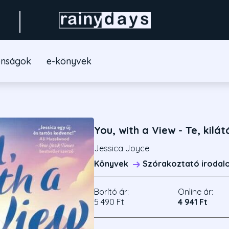
onságok
e-könyvek
You, with a View - Te, kilát
Jessica Joyce
Könyvek
Szórakoztató irodal
Borító ár:
Online ár:
5 490 Ft
4 941 Ft