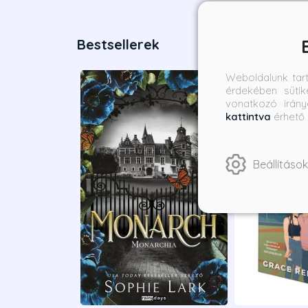
Bestsellerek
Weboldalunk tar
érdekében sütik
vonatkozó irány
kattintva
érhető 
Beállítások