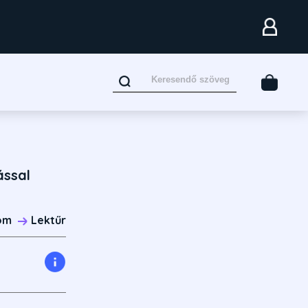
ással
om
Lektűr