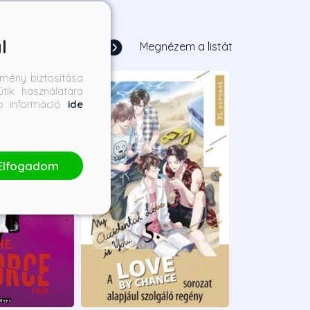
l
1
/
18
Megnézem a listát
mény biztosítása
tik használatára
bb információ
ide
Elfogadom