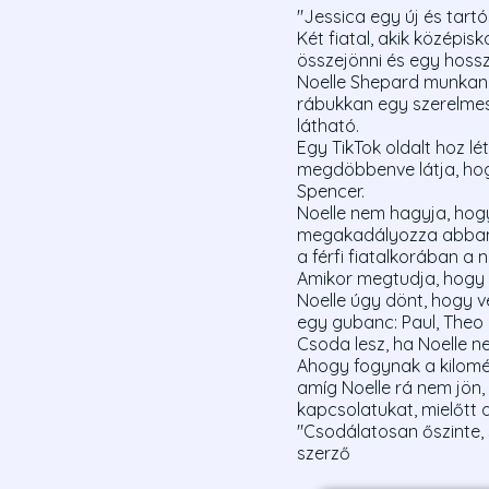
"Jessica egy új és tart
Két fiatal, akik középis
összejönni és egy hossz
Noelle Shepard munkanélk
rábukkan egy szerelmesl
látható.
Egy TikTok oldalt hoz lét
megdöbbenve látja, hogy
Spencer.
Noelle nem hagyja, hog
megakadályozza abban, 
a férfi fiatalkorában a 
Amikor megtudja, hogy 
Noelle úgy dönt, hogy v
egy gubanc: Paul, Theo 
Csoda lesz, ha Noelle n
Ahogy fogynak a kilomét
amíg Noelle rá nem jön, 
kapcsolatukat, mielőtt
"Csodálatosan őszinte, 
szerző