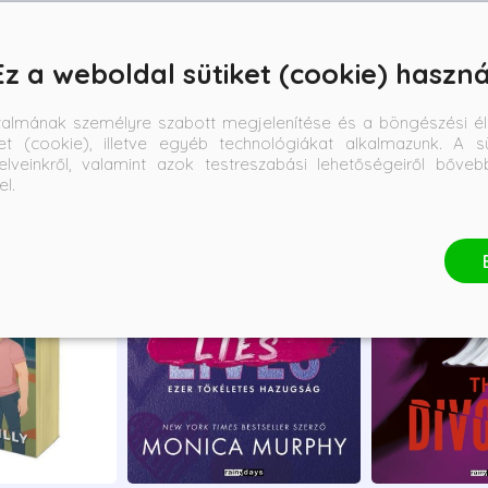
Ez a weboldal sütiket (cookie) haszná
talmának személyre szabott megjelenítése és a böngészési él
et (cookie), illetve egyéb technológiákat alkalmazunk. A sü
elveinkről, valamint azok testreszabási lehetőségeiről bőve
el.