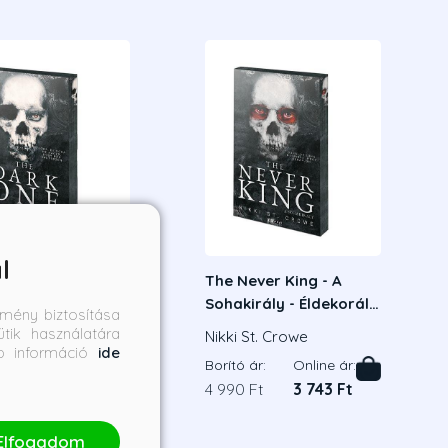
l
rk One - A Sötét
The Never King - A
 - Éldekorált
Sohakirály - Éldekorált
mény biztosítása
kiadás
tik használatára
St. Crowe
Nikki St. Crowe
bb információ
ide
ár:
Online ár:
Borító ár:
Online ár:
Ft
3 743 Ft
4 990 Ft
3 743 Ft
Elfogadom