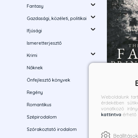
Fantasy
Gazdasági, közéleti, politikai
Ifjúsági
Ismeretterjesztő
Krimi
Nőknek
Önfejlesztő könyvek
The Fae Princ
Regény
Tündérherceg
Weboldalunk tar
Éldekorált ki
érdekében sütik
Nikki St. Crow
Romantikus
vonatkozó irány
Borító ár:
kattintva
érhető 
Szépirodalom
4 990 Ft
Szórakoztató irodalom
Beállítások