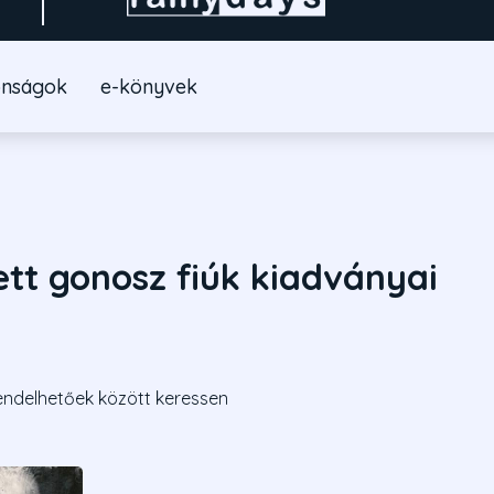
onságok
e-könyvek
ett gonosz fiúk kiadványai
endelhetőek között keressen