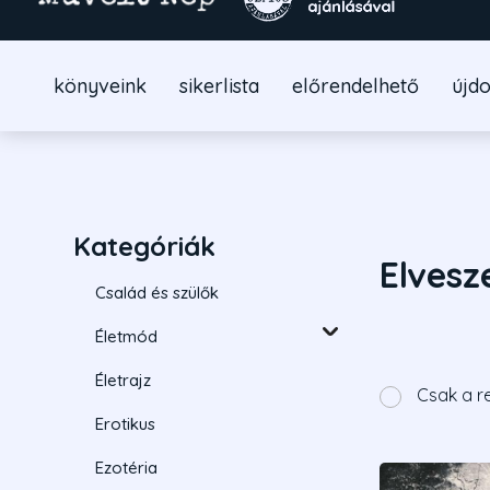
könyveink
sikerlista
előrendelhető
újd
Kategóriák
Elvesz
Család és szülők
Életmód
Életrajz
Csak a r
Erotikus
Ezotéria