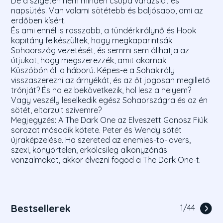
De a szigeten nem minden csupa varázslat és
napsütés. Van valami sötétebb és baljósabb, ami az
erdőben kísért.
És ami ennél is rosszabb, a tündérkirálynő és Hook
kapitány felkészültek, hogy megkaparintsák
Sohaország vezetését, és semmi sem állhatja az
útjukat, hogy megszerezzék, amit akarnak.
Küszöbön áll a háború. Képes-e a Sohakirály
visszaszerezni az árnyékát, és az őt jogosan megillető
trónját? És ha ez bekövetkezik, hol lesz a helyem?
Vagy veszély leselkedik egész Sohaországra és az én
sötét, eltorzult szívemre?
Megjegyzés: A The Dark One az Elveszett Gonosz Fiúk
sorozat második kötete. Peter és Wendy sötét
újraképzelése. Ha szereted az enemies-to-lovers,
szexi, könyörtelen, erkölcsileg alkonyzónás
vonzalmakat, akkor élvezni fogod a The Dark One-t.
Bestsellerek
1
/
44