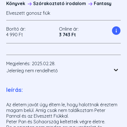
Könyvek
Szórakoztató irodalom
Fantasy
Elveszett gonosz fiúk
Borító ár:
Online ár:
4 990 Ft
3 743 Ft
Megjelenés:
2025.02.28.
Jelenleg nem rendelhető
leírás:
Az életem javát úgy éltem le, hogy halottnak éreztem
magam belül. Amíg csak nem találkoztam Peter
Pannal és az Elveszett Fiúkkal.
Peter Pan és Sohaország keltettek végre életre.