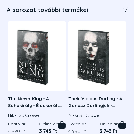
A sorozat további termékei
1
/
The Never King - A
Their Vicious Darling - A
Sohakirály - Éldekorált
Gonosz Darlingjuk -
kiadás
Éldekorált
Nikki St. Crowe
Nikki St. Crowe
Borító ár:
Online ár:
Borító ár:
Online ár:
4 990 Ft
3 743 Ft
4 990 Ft
3 743 Ft