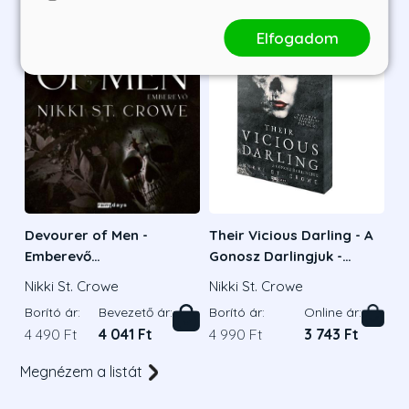
Elfogadom
Devourer of Men -
Their Vicious Darling - A
Emberevő
Gonosz Darlingjuk -
Tündérhercegek -
Éldekorált
Nikki St. Crowe
Nikki St. Crowe
Éldekorált kiadás
Borító ár:
Bevezető ár:
Borító ár:
Online ár:
4 490 Ft
4 041 Ft
4 990 Ft
3 743 Ft
Megnézem a listát