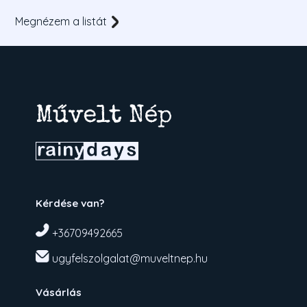
Megnézem a listát
Kérdése van?
+36709492665
ugyfelszolgalat@muveltnep.hu
Vásárlás