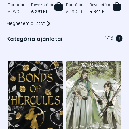
Borító ár:
Bevezető ár:
Borító ár:
Bevezető ár:
6 990 Ft
6 291 Ft
6 490 Ft
5 841 Ft
Megnézem a listát
Kategória ajánlatai
1
/
16