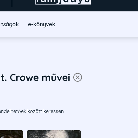
onságok
e-könyvek
St. Crowe művei
endelhetőek között keressen