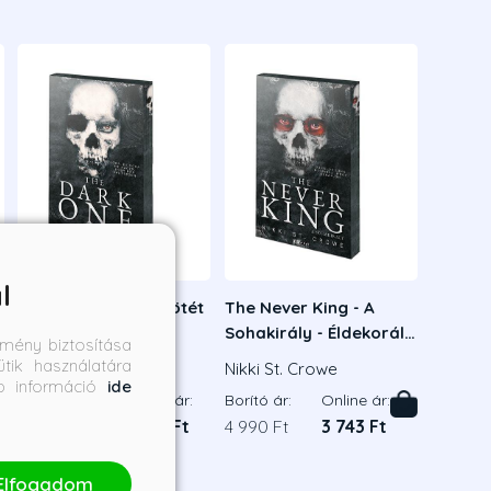
l
The Dark One - A Sötét
The Never King - A
Árnyék - Éldekorált
Sohakirály - Éldekorált
mény biztosítása
kiadás
tik használatára
Nikki St. Crowe
Nikki St. Crowe
bb információ
ide
Borító ár:
Online ár:
Borító ár:
Online ár:
4 990 Ft
3 743 Ft
4 990 Ft
3 743 Ft
Elfogadom