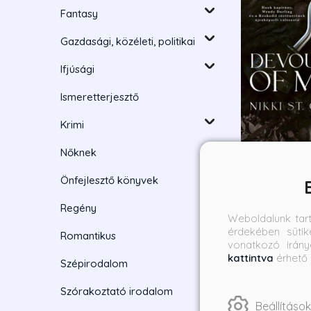
Fantasy
Gazdasági, közéleti, politikai
Ifjúsági
Ismeretterjesztő
Krimi
Nőknek
Önfejlesztő könyvek
Devourer of 
Regény
Emberevő
Weboldalunk tar
Tündérherceg
érdekében sütik
Nikki St. Crow
Romantikus
Éldekorált ki
vonatkozó irány
Borító ár:
Bevez
kattintva
érhető 
Szépirodalom
4 490 Ft
4 04
Szórakoztató irodalom
Beállítások