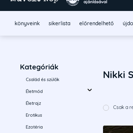
könyveink
sikerlista
előrendelhető
újd
Kategóriák
Nikki 
Család és szülők
Életmód
Életrajz
Csak a r
Erotikus
Ezotéria