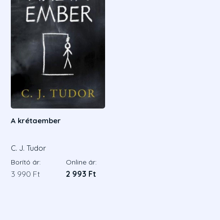
A krétaember
C. J. Tudor
Borító ár:
Online ár:
3 990 Ft
2 993 Ft