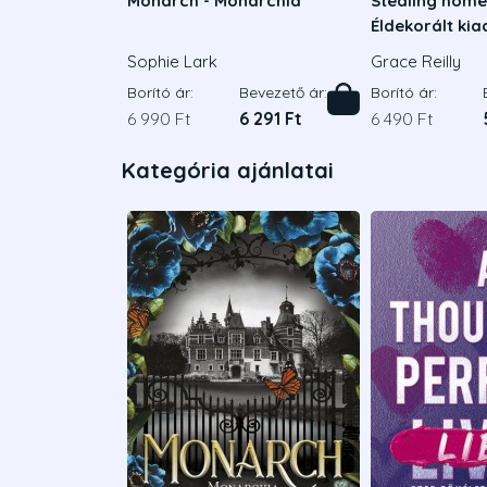
Monarch - Monarchia
Stealing home 
Éldekorált ki
Sophie Lark
Grace Reilly
Borító ár:
Bevezető ár:
Borító ár:
6 990 Ft
6 291 Ft
6 490 Ft
Kategória ajánlatai