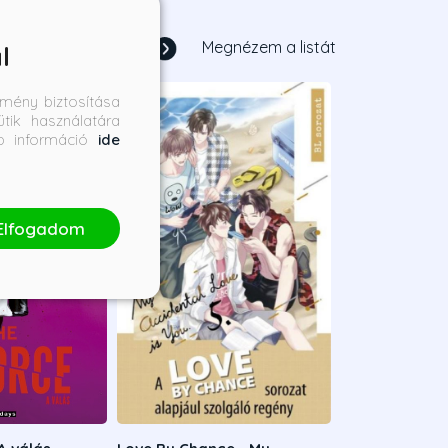
1
/
18
Megnézem a listát
l
mény biztosítása
tik használatára
bb információ
ide
Elfogadom