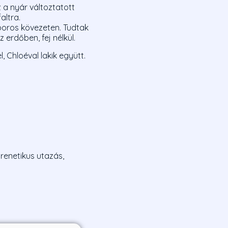
z a nyár változtatott
altra.
poros kövezeten. Tudtak
 erdőben, fej nélkül.
, Chloéval lakik együtt.
renetikus utazás,