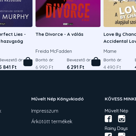
rfect Lies -
The Divorce - A válás
Love By Chanc
s hazugság
Accidental Lov
Freida McFadden
Mame
Bevezető ár:
Borító ár:
Bevezető ár:
Borító ár:
5 841 Ft
6 990 Ft
6 291 Ft
4 490 Ft
Művelt Nép Könyvkiadó
KÖVESS MINK
k
Impresszum
Művelt Nép
Árkötött termékek
Rainy Days