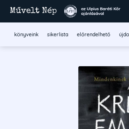
könyveink
sikerlista
előrendelhető
újd