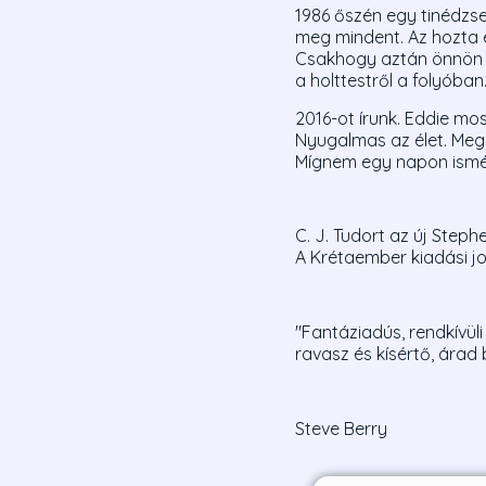
1986 őszén egy tinédzser
meg mindent. Az hozta el
Csakhogy aztán önnön a
a holttestről a folyóban
2016-ot írunk. Eddie mos
Nyugalmas az élet. Megl
Mígnem egy napon ismé
C. J. Tudort az új Steph
A Krétaember kiadási j
"Fantáziadús, rendkívül
ravasz és kísértő, árad 
Steve Berry