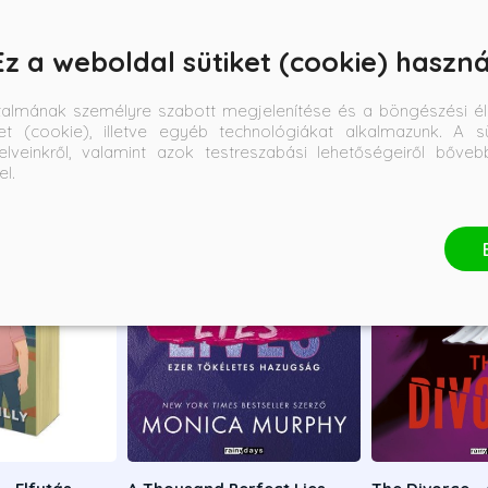
Ez a weboldal sütiket (cookie) haszná
talmának személyre szabott megjelenítése és a böngészési él
et (cookie), illetve egyéb technológiákat alkalmazunk. A sü
elveinkről, valamint azok testreszabási lehetőségeiről bőve
el.