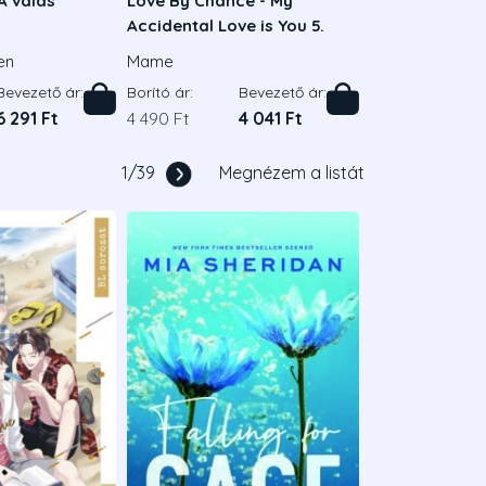
A válás
Love By Chance - My
Accidental Love is You 5.
en
Mame
Bevezető ár:
Borító ár:
Bevezető ár:
6 291 Ft
4 490 Ft
4 041 Ft
1
/
39
Megnézem a listát