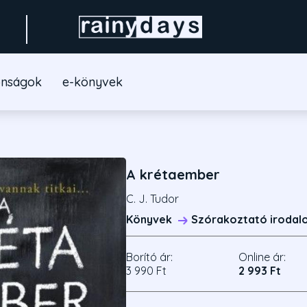
onságok
e-könyvek
A krétaember
C. J. Tudor
Könyvek
Szórakoztató irodal
Borító ár:
Online ár:
3 990 Ft
2 993 Ft