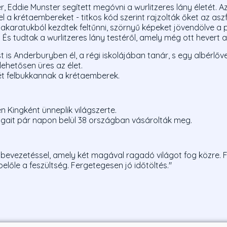
, Eddie Munster segített megóvni a wurlitzeres lány életét. A
 a krétaembereket - titkos kód szerint rajzolták őket az aszf
karatukból kezdtek feltűnni, szörnyű képeket jövendölve a 
. És tudtak a wurlitzeres lány testéről, amely még ott hevert az
t is Anderburyben él, a régi iskolájában tanár, s egy albérlővel
ehetősen üres az élet.
t felbukkannak a krétaemberek.
en Kingként ünneplik világszerte.
ogait pár napon belül 38 országban vásárolták meg.
i bevezetéssel, amely két magával ragadó világot fog közre. F
belőle a feszültség. Fergetegesen jó időtöltés."