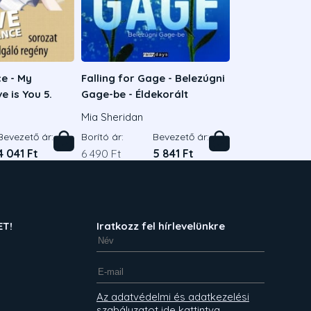
e - My
Falling for Gage - Belezúgni
e is You 5.
Gage-be - Éldekorált
Mia Sheridan
Bevezető ár:
Borító ár:
Bevezető ár:
4 041 Ft
6 490 Ft
5 841 Ft
ET!
Iratkozz fel hírlevelünkre
Az adatvédelmi és adatkezelési
szabályzatot ide kattintva