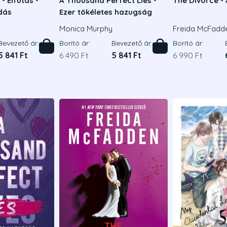
- Elfutás -
A Thousand Perfect Lies -
The Divorce - 
adás
Ezer tökéletes hazugság
Monica Murphy
Freida McFadd
Bevezető ár:
Borító ár:
Bevezető ár:
Borító ár:
5 841 Ft
6 490 Ft
5 841 Ft
6 990 Ft