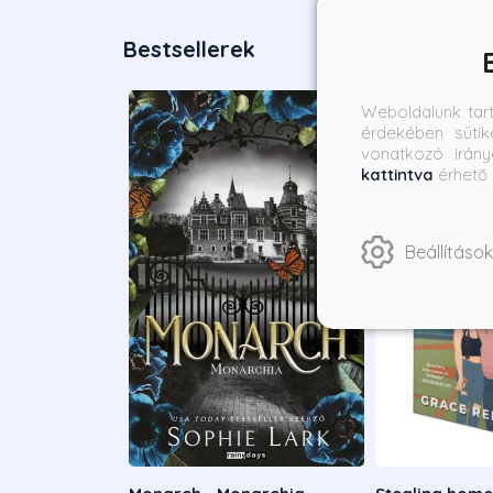
Bestsellerek
Weboldalunk tar
érdekében sütik
vonatkozó irány
kattintva
érhető 
Beállítások