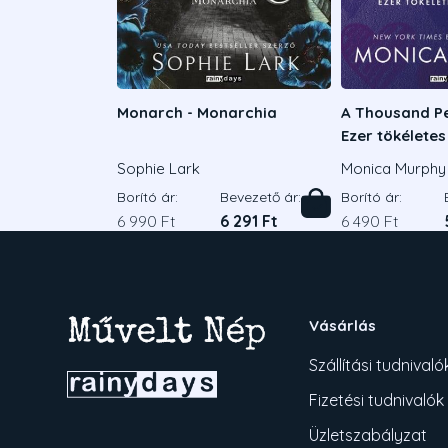
Monarch - Monarchia
A Thousand Pe
Ezer tökélete
Sophie Lark
Monica Murphy
Borító ár:
Bevezető ár:
Borító ár:
6 990 Ft
6 291 Ft
6 490 Ft
Vásárlás
Szállítási tudnivaló
Fizetési tudnivalók
Üzletszabályzat