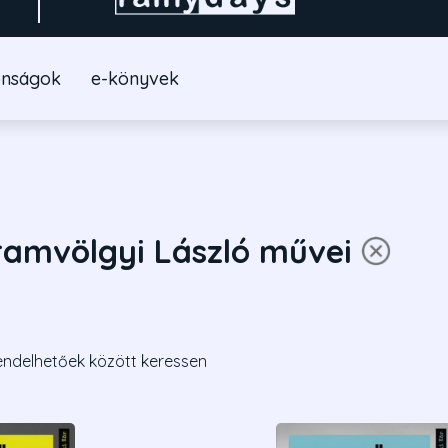
onságok
e-könyvek
ramvölgyi László művei
endelhetőek között keressen