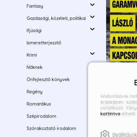
Fantasy
Gazdasági, közéleti, politikai
Ifjúsági
Ismeretterjesztő
Krimi
Nőknek
Önfejlesztő könyvek
A monacói ka
Regény
Weboldalunk tar
érdekében sütik
Dr. Garamvölg
Romantikus
vonatkozó irány
Borító ár:
On
kattintva
érhető 
Szépirodalom
4 490 Ft
3
Szórakoztató irodalom
Beállítások