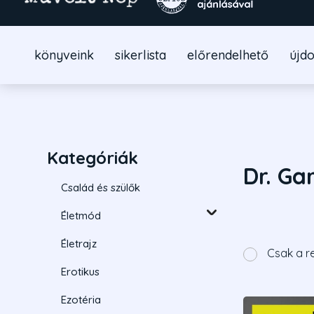
könyveink
sikerlista
előrendelhető
újd
Kategóriák
Dr. Ga
Család és szülők
Életmód
Életrajz
Csak a r
Erotikus
Ezotéria