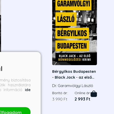
l
Bérgyilkos Budapesten
- Black Jack - az első
mény biztosítása
bűnmegelőzési krimi
tik használatára
Dr. Garamvölgyi László
bb információ
ide
Borító ár:
Online ár:
3 990 Ft
2 993 Ft
Elfogadom