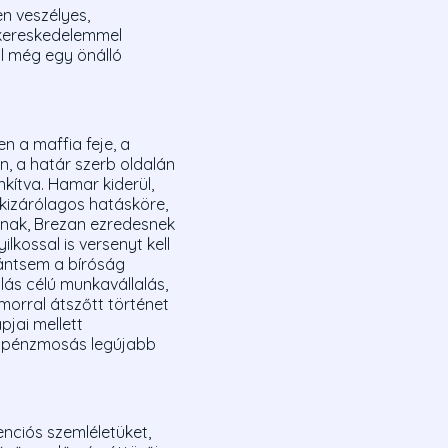
n veszélyes,
rkereskedelemmel
ől még egy önálló
n a maffia feje, a
n, a határ szerb oldalán
kítva. Hamar kiderül,
kizárólagos hatásköre,
ának, Brezan ezredesnek
kossal is versenyt kell
orántsem a bíróság
ás célú munkavállalás,
morral átszőtt történet
pjai mellett
a pénzmosás legújabb
nciós szemléletüket,