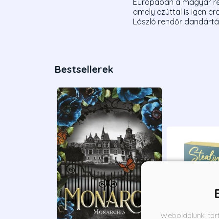
Európában a magyar ren
amely ezúttal is igen e
László rendőr dandártáb
Bestsellerek
Weboldalunk tar