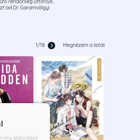
őző rendőrség úttörője,
zt ad Dr. Garamvölgyi
1
/
18
Megnézem a listát
l
mény biztosítása