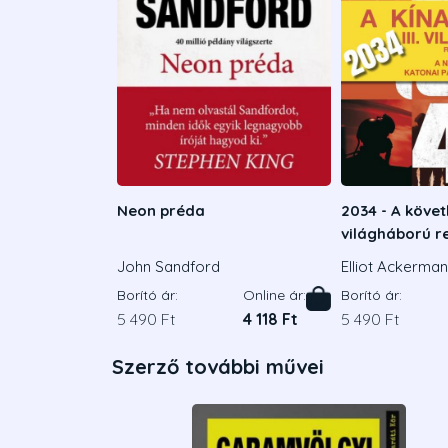
Neon préda
2034 - A köve
világháború r
John Sandford
Elliot Ackerman
is Admirális
Borító ár:
Online ár:
Borító ár:
5 490 Ft
4 118 Ft
5 490 Ft
Szerző további művei