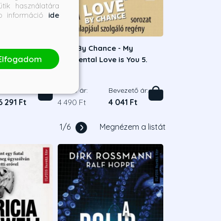
tik használatára
bb információ
ide
A válás
Love By Chance - My
Elfogadom
Accidental Love is You 5.
en
Mame
Bevezető ár:
Borító ár:
Bevezető ár:
6 291 Ft
4 490 Ft
4 041 Ft
1
/
6
Megnézem a listát