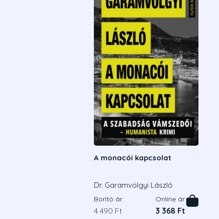
A monacói kapcsolat
Dr. Garamvölgyi László
Borító ár:
Online ár:
4 490 Ft
3 368 Ft