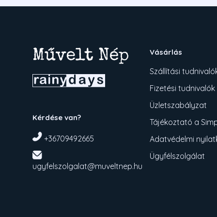
Vásárlás
Szállítási tudnivaló
Fizetési tudnivalók
Üzletszabályzat
Kérdése van?
Tájékoztató a Simpl
+36709492665
Adatvédelmi nyila
Ügyfélszolgálat
ugyfelszolgalat@muveltnep.hu