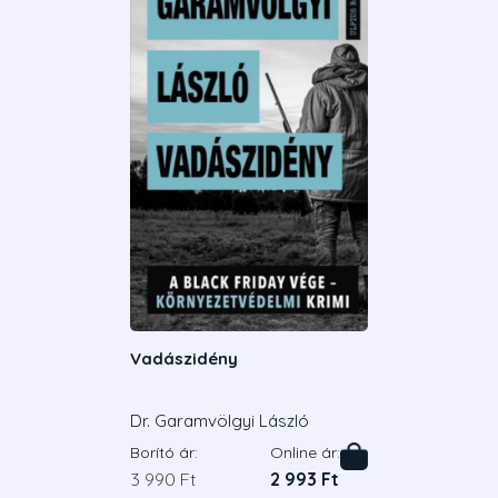
Vadászidény
Dr. Garamvölgyi László
Borító ár:
Online ár:
3 990 Ft
2 993 Ft