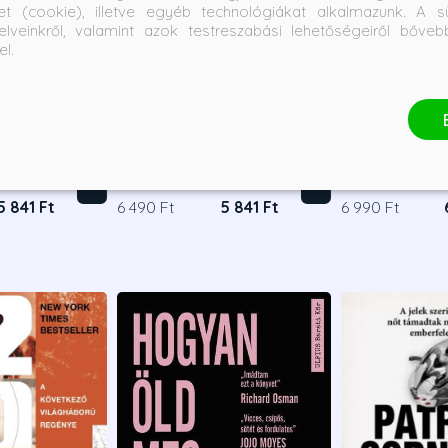
et (cookie), illetve egyéb technológiákat alkalmazunk. A sü
elveinkről, valamint azok testreszabási lehetőségeiről bőve
el.
- Elfutás -
A Thousand Perfect Lies -
The Divorce - 
adás
Ezer tökéletes hazugság
Monica Murphy
Freida McFadd
Bevezető ár:
Borító ár:
Bevezető ár:
Borító ár:
5 841 Ft
6 490 Ft
5 841 Ft
6 990 Ft