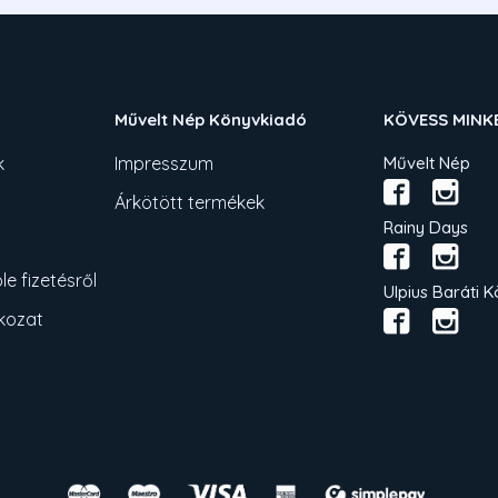
Művelt Nép Könyvkiadó
KÖVESS MINK
k
Impresszum
Művelt Nép
Árkötött termékek
Rainy Days
e fizetésről
Ulpius Baráti K
tkozat