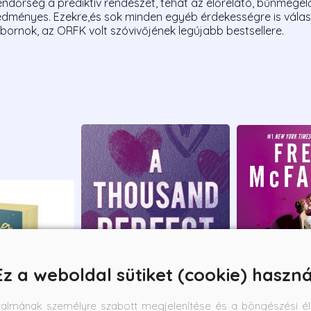
dőrség a prediktív rendészet, tehát az előrelátó, bűnmegel
redményes. Ezekre,és sok minden egyéb érdekességre is válas
ornok, az ORFK volt szóvivőjének legújabb bestsellere.
Ez a weboldal sütiket (cookie) haszná
talmának személyre szabott megjelenítése és a böngészési él