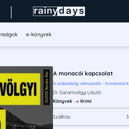
onságok
e-könyvek
A monacói kapcsolat
A szabadság vámszedői - humanista k
Dr. Garamvölgyi László
Könyvek
Krimi
Szállítás:
3