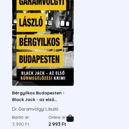
Bérgyilkos Budapesten -
Black Jack - az első
bűnmegelőzési krimi
Dr. Garamvölgyi László
Borító ár:
Online ár:
3 990 Ft
2 993 Ft