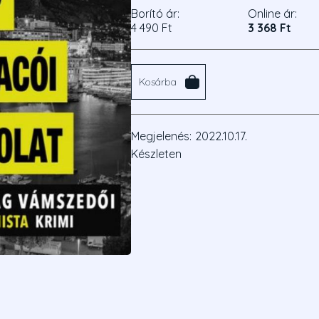
Borító ár:
Online ár:
4 490 Ft
3 368 Ft
Kosárba
Megjelenés:
2022.10.17.
Készleten