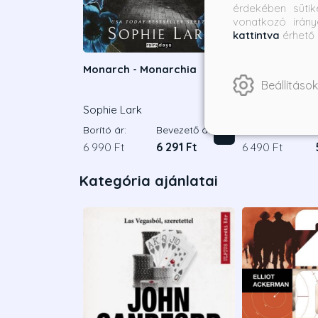
érdekében sütik
vonatkozó irány
kattintva
érhető 
Monarch - Monarchia
Stealing home 
Beállítások
Éldekorált ki
Sophie Lark
Grace Reilly
Borító ár:
Bevezető ár:
Borító ár:
6 990 Ft
6 291 Ft
6 490 Ft
Kategória ajánlatai