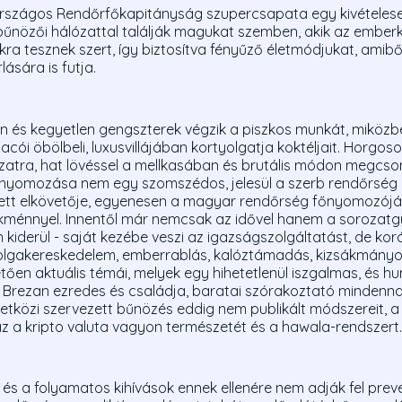
rszágos Rendőrfőkapitányság szupercsapata egy kivételese
bűnözői hálózattal találják magukat szemben, akik az embe
dokra tesznek szert, így biztosítva fényűző életmódjukat, amib
ására is futja.
en és kegyetlen gengszterek végzik a piszkos munkát, miközbe
ói öbölbeli, luxusvillájában kortyolgatja koktéljait. Horgoso
atra, hat lövéssel a mellkasában és brutális módon megcson
 nyomozása nem egy szomszédos, jelesül a szerb rendőrség 
 tett elkövetője, egyenesen a magyar rendőrség főnyomozój
ménnyel. Innentől már nemcsak az idővel hanem a sorozatgyil
én kiderül - saját kezébe veszi az igazságszolgáltatást, de k
zolgakereskedelem, emberrablás, kalóztámadás, kizsákmányol
ően aktuális témái, melyek egy hihetetlenül iszgalmas, és hu
el. Brezan ezredes és családja, baratai szórakoztató mindenna
tközi szervezett bűnözés eddig nem publikált módszereit, 
azaz a kripto valuta vagyon természetét és a hawala-rendszert.
s a folyamatos kihívások ennek ellenére nem adják fel preve