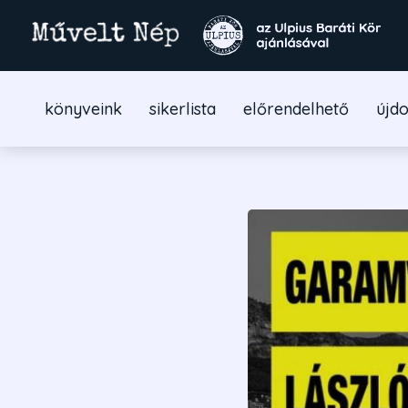
könyveink
sikerlista
előrendelhető
újd