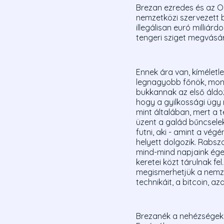
Brezan ezredes és az O
nemzetközi szervezett 
illegálisan euró milliár
tengeri sziget megvásárl
Ennek ára van, kíméletl
legnagyobb főnök, monac
bukkannak az első áldoz
hogy a gyilkossági ügy
mint általában, mert a
üzent a galád bűncselek
futni, aki - amint a vég
helyett dolgozik. Rabs
mind-mind napjaink éget
keretei közt tárulnak f
megismerhetjük a nemze
technikáit, a bitcoin, 
Brezanék a nehézségek é