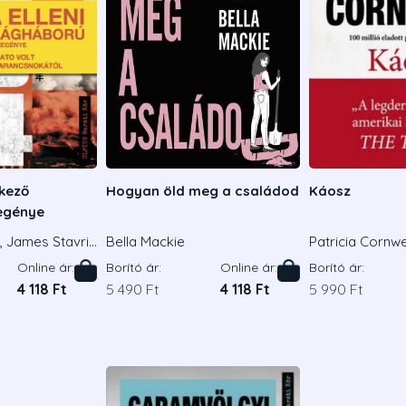
tkező
Hogyan öld meg a családod
Káosz
egénye
, James Stavrid
Bella Mackie
Patricia Cornwe
Online ár:
Borító ár:
Online ár:
Borító ár:
4 118 Ft
5 490 Ft
4 118 Ft
5 990 Ft