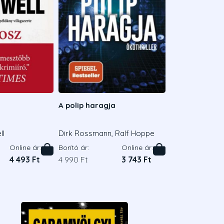
A polip haragja
ll
Dirk Rossmann, Ralf Hoppe
Online ár:
Borító ár:
Online ár:
4 493 Ft
4 990 Ft
3 743 Ft