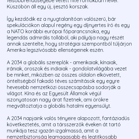
felsőbbrendűségébe vetett hite romokban hever.
Küszöbön áll egy új, ijesztő korszak.
Így kezdődik ez a nyugtalanítóan valószerű, bár
spekulációkon alapul regény egy díjnyertes író és egy
a NATO korábbi európai főparancsnoka, egy
legendás admirális tollából, aki pályája nagy részét
annak szentelte, hogy stratégiai szempontból túljárjon
Amerika legszívósabb ellenségeinek eszén.
A 2034 a globális szereplők - amerikaiak, kínaiak,
irániak, oroszok és indiaiak - gondolatvilágába vezet
be minket, miközben az összes oldalon elkövetett,
önteltségből fakadó téves számítások egy egyre
hevesebb nemzetközi összecsapásba sodorják a
világot. Kína és az Egyesült Államok végül
iszonyatosan nagy árat fizetnek, ami örökre
megváltoztatja a globális hatalmi egyensúlyt.
A 2034 napjaink valós tényeire alapozott, fantáziadús
következtetés, amit a társszerzők éveken át tartó
munkája tesz igazán izgalmassá, amit a
nemzetbiztonság legmagasabb és legtitkosabb