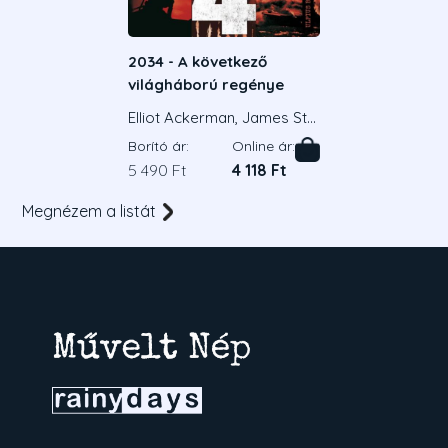
2034 - A következő
világháború regénye
Elliot Ackerman, James Sta
vridis Admirális
Borító ár:
Online ár:
5 490 Ft
4 118 Ft
Megnézem a listát