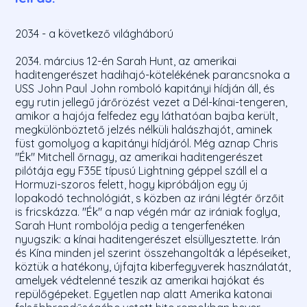
2034 - a következő világháború
2034. március 12-én Sarah Hunt, az amerikai
haditengerészet hadihajó-kötelékének parancsnoka a
USS John Paul John romboló kapitányi hídján áll, és
egy rutin jellegű járőrözést vezet a Dél-kínai-tengeren,
amikor a hajója felfedez egy láthatóan bajba került,
megkülönböztető jelzés nélküli halászhajót, aminek
füst gomolyog a kapitányi hídjáról. Még aznap Chris
"Ék" Mitchell őrnagy, az amerikai haditengerészet
pilótája egy F35E típusú Lightning géppel száll el a
Hormuzi-szoros felett, hogy kipróbáljon egy új
lopakodó technológiát, s közben az iráni légtér őrzőit
is fricskázza. "Ék" a nap végén már az irániak foglya,
Sarah Hunt rombolója pedig a tengerfenéken
nyugszik: a kínai haditengerészet elsüllyesztette. Irán
és Kína minden jel szerint összehangolták a lépéseiket,
köztük a hatékony, újfajta kiberfegyverek használatát,
amelyek védtelenné teszik az amerikai hajókat és
repülőgépeket. Egyetlen nap alatt Amerika katonai