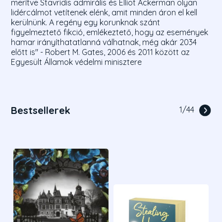
merítve Stavridis admirális és Elliot Ackerman olyan
lidércálmot vetítenek elénk, amit minden áron el kell
kerülnünk. A regény egy korunknak szánt
figyelmeztető fikció, emlékeztető, hogy az események
hamar irányíthatatlanná válhatnak, még akár 2034
előtt is" - Robert M. Gates, 2006 és 2011 között az
Egyesült Államok védelmi minisztere
Bestsellerek
1
/
44