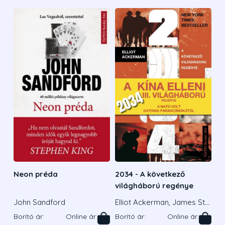
Neon préda
2034 - A következő
világháború regénye
John Sandford
Elliot Ackerman, James Sta
vridis Admirális
Borító ár:
Online ár:
Borító ár:
Online ár: