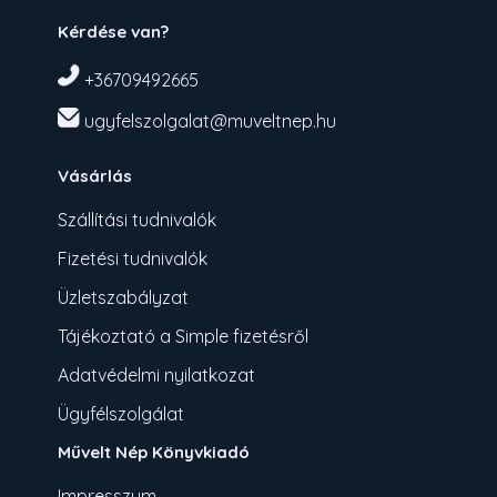
Kérdése van?
+36709492665
ugyfelszolgalat@muveltnep.hu
Vásárlás
Szállítási tudnivalók
Fizetési tudnivalók
Üzletszabályzat
Tájékoztató a Simple fizetésről
Adatvédelmi nyilatkozat
Ügyfélszolgálat
Művelt Nép Könyvkiadó
Impresszum