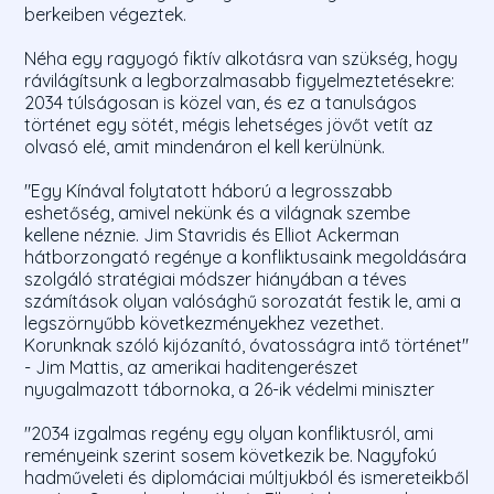
berkeiben végeztek.
Néha egy ragyogó fiktív alkotásra van szükség, hogy
rávilágítsunk a legborzalmasabb figyelmeztetésekre:
2034 túlságosan is közel van, és ez a tanulságos
történet egy sötét, mégis lehetséges jövőt vetít az
olvasó elé, amit mindenáron el kell kerülnünk.
"Egy Kínával folytatott háború a legrosszabb
eshetőség, amivel nekünk és a világnak szembe
kellene néznie. Jim Stavridis és Elliot Ackerman
hátborzongató regénye a konfliktusaink megoldására
szolgáló stratégiai módszer hiányában a téves
számítások olyan valósághű sorozatát festik le, ami a
legszörnyűbb következményekhez vezethet.
Korunknak szóló kijózanító, óvatosságra intő történet"
- Jim Mattis, az amerikai haditengerészet
nyugalmazott tábornoka, a 26-ik védelmi miniszter
"2034 izgalmas regény egy olyan konfliktusról, ami
reményeink szerint sosem következik be. Nagyfokú
hadműveleti és diplomáciai múltjukból és ismereteikből