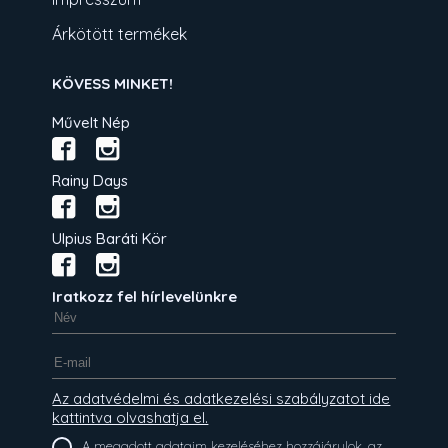
Árkötött termékek
KÖVESS MINKET!
Művelt Nép
Rainy Days
Ulpius Baráti Kör
Iratkozz fel hírlevelünkre
Az adatvédelmi és adatkezelési szabályzatot ide
kattintva olvashatja el.
A megadott adataim kezeléséhez hozzájárulok, az