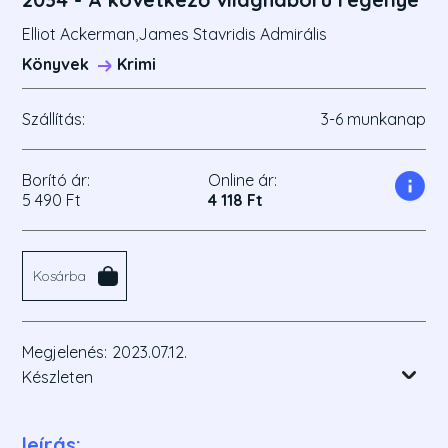
Elliot Ackerman
,
James Stavridis Admirális
Könyvek
Krimi
Szállítás:
3-6 munkanap
Borító ár:
Online ár:
5 490 Ft
4 118 Ft
Kosárba
Megjelenés:
2023.07.12.
Készleten
leírás: