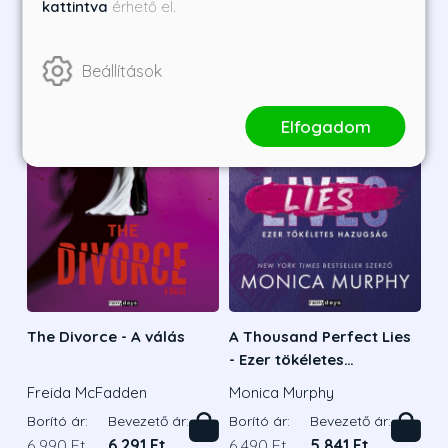
kattintva
érhető el.
Beállítások
Elfogadom
The Divorce - A válás
A Thousand Perfect Lies
- Ezer tökéletes
hazugság
Freida McFadden
Monica Murphy
Borító ár:
Bevezető ár:
Borító ár:
Bevezető ár:
6 990 Ft
6 291 Ft
6 490 Ft
5 841 Ft