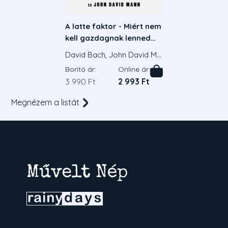
A latte faktor - Miért nem
kell gazdagnak lenned
ahhoz, hogy gazdagként
David Bach, John David Ma
élj
nn
Borító ár:
Online ár:
3 990 Ft
2 993 Ft
Megnézem a listát