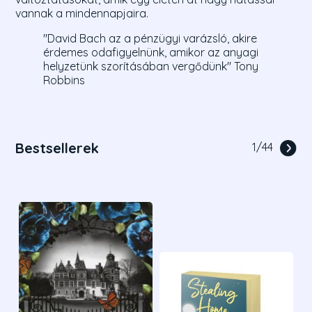
vannak a mindennapjaira.
"David Bach az a pénzügyi varázsló, akire
érdemes odafigyelnünk, amikor az anyagi
helyzetünk szorításában vergődünk" Tony
Robbins
Bestsellerek
1
/
44