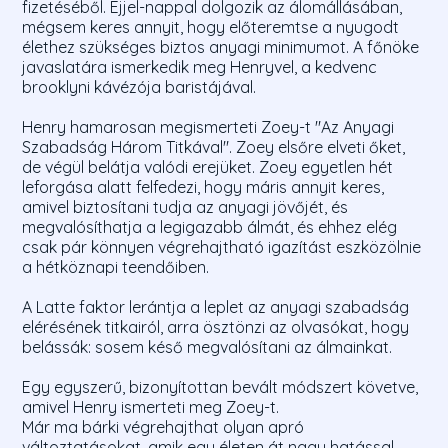
fizetéséből. Éjjel-nappal dolgozik az álomállásában,
mégsem keres annyit, hogy előteremtse a nyugodt
élethez szükséges biztos anyagi minimumot. A főnöke
javaslatára ismerkedik meg Henryvel, a kedvenc
brooklyni kávézója baristájával.
Henry hamarosan megismerteti Zoey-t "Az Anyagi
Szabadság Három Titkával". Zoey elsőre elveti őket,
de végül belátja valódi erejüket. Zoey egyetlen hét
leforgása alatt felfedezi, hogy máris annyit keres,
amivel biztosítani tudja az anyagi jövőjét, és
megvalósíthatja a legigazabb álmát, és ehhez elég
csak pár könnyen végrehajtható igazítást eszközölnie
a hétköznapi teendőiben.
A Latte faktor lerántja a leplet az anyagi szabadság
elérésének titkairól, arra ösztönzi az olvasókat, hogy
belássák: sosem késő megvalósítani az álmainkat.
Egy egyszerű, bizonyítottan bevált módszert követve,
amivel Henry ismerteti meg Zoey-t.
Már ma bárki végrehajthat olyan apró
változtatásokat, amik egy életen át nagy hatással