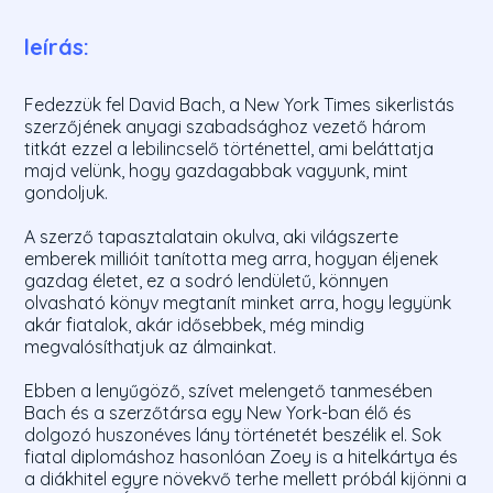
leírás:
Fedezzük fel David Bach, a New York Times sikerlistás
szerzőjének anyagi szabadsághoz vezető három
titkát ezzel a lebilincselő történettel, ami beláttatja
majd velünk, hogy gazdagabbak vagyunk, mint
gondoljuk.
A szerző tapasztalatain okulva, aki világszerte
emberek millióit tanította meg arra, hogyan éljenek
gazdag életet, ez a sodró lendületű, könnyen
olvasható könyv megtanít minket arra, hogy legyünk
akár fiatalok, akár idősebbek, még mindig
megvalósíthatjuk az álmainkat.
Ebben a lenyűgöző, szívet melengető tanmesében
Bach és a szerzőtársa egy New York-ban élő és
dolgozó huszonéves lány történetét beszélik el. Sok
fiatal diplomáshoz hasonlóan Zoey is a hitelkártya és
a diákhitel egyre növekvő terhe mellett próbál kijönni a