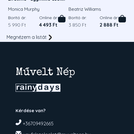
egy életen át - Éldekorált
Monica Murphy
Beatriz Williams
kiadás
Borító ár:
Online ár:
Borító ár:
Online ár:
5 990 Ft
4 493 Ft
3 850 Ft
2 888 Ft
Megnézem a listát
Kérdése van?
+36709492665