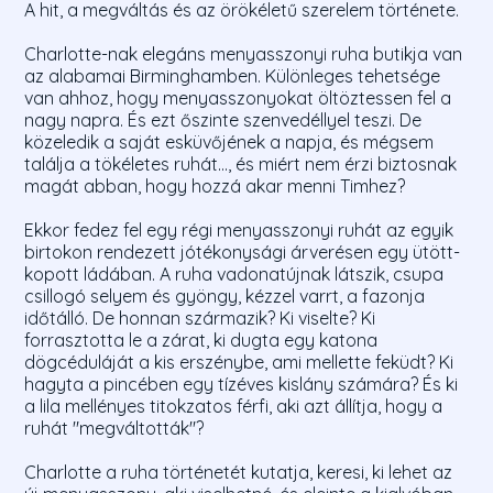
A hit, a megváltás és az örökéletű szerelem története.
Charlotte-nak elegáns menyasszonyi ruha butikja van
az alabamai Birminghamben. Különleges tehetsége
van ahhoz, hogy menyasszonyokat öltöztessen fel a
nagy napra. És ezt őszinte szenvedéllyel teszi. De
közeledik a saját esküvőjének a napja, és mégsem
találja a tökéletes ruhát..., és miért nem érzi biztosnak
magát abban, hogy hozzá akar menni Timhez?
Ekkor fedez fel egy régi menyasszonyi ruhát az egyik
birtokon rendezett jótékonysági árverésen egy ütött-
kopott ládában. A ruha vadonatújnak látszik, csupa
csillogó selyem és gyöngy, kézzel varrt, a fazonja
időtálló. De honnan származik? Ki viselte? Ki
forrasztotta le a zárat, ki dugta egy katona
dögcéduláját a kis erszénybe, ami mellette feküdt? Ki
hagyta a pincében egy tízéves kislány számára? És ki
a lila mellényes titokzatos férfi, aki azt állítja, hogy a
ruhát "megváltották"?
Charlotte a ruha történetét kutatja, keresi, ki lehet az