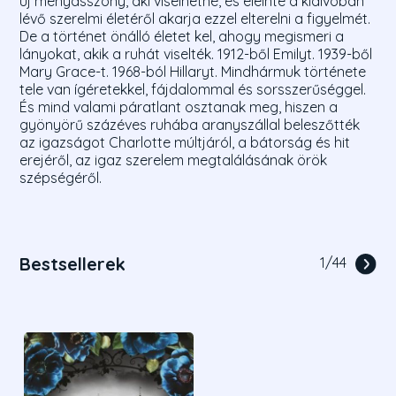
új menyasszony, aki viselhetné, és eleinte a kialvóban
lévő szerelmi életéről akarja ezzel elterelni a figyelmét.
De a történet önálló életet kel, ahogy megismeri a
lányokat, akik a ruhát viselték. 1912-ből Emilyt. 1939-ből
Mary Grace-t. 1968-ból Hillaryt. Mindhármuk története
tele van ígéretekkel, fájdalommal és sorsszerűséggel.
És mind valami páratlant osztanak meg, hiszen a
gyönyörű százéves ruhába aranyszállal beleszőtték
az igazságot Charlotte múltjáról, a bátorság és hit
erejéről, az igaz szerelem megtalálásának örök
szépségéről.
Bestsellerek
1
/
44