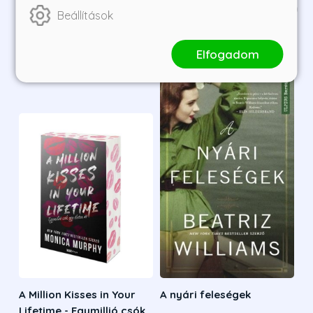
Kategória ajánlatai
1
/
3
Beállítások
Elfogadom
A Million Kisses in Your
A nyári feleségek
Lifetime - Egymillió csók