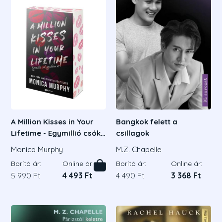
A Million Kisses in Your
Bangkok felett a
Lifetime - Egymillió csók
csillagok
egy életen át - Éldekorált
Monica Murphy
M.Z. Chapelle
kiadás
Borító ár:
Online ár:
Borító ár:
Online ár:
5 990 Ft
4 493 Ft
4 490 Ft
3 368 Ft