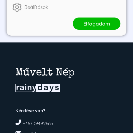
3 850 Ft
2 888 Ft
3 790 Ft
2 843 Ft
Beállítások
Elfogadom
1
2
3
Kérdése van?
+36709492665