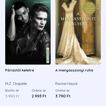
Párizstól keletre
A menyasszonyi ruha
M.Z. Chapelle
Rachel Hauck
Borító ár:
Online ár:
Online ár:
3 990 Ft
2 993 Ft
3 790 Ft