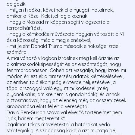
dolgozik,
- milyen hibákat követnek el a nyugati hatalmak,
amikor a Közel-Kelettel foglalkoznak,
- hogy a Moszad miképpen segíti világszerte a
terrorelhárítást,
- hogy a kémkedés művészete hogyan változott a MI
és a közösségi média megjelenésével,
- mit jelent Donald Trump második elnöksége Izrael
számára.
A mai változó világban Izraelnek meg kell őriznie az
alkalmazkodóképességét és az elszántságát, hogy
fennmaradhasson. Cohen azt vizsgálja, hogy Izrael mi
módon éri ezt el: a hírszerzési adatok kiértékelésével,
az emberi találékonyság előtérbe helyezésével, a
többi országgal való együttműködéssel (még
olyanokkal is, amikre nem is gondolnánk), és annak
biztosításával, hogy az ellenség még az összetűzések
kirobbanása előtt féljen a vereségtől.
David Ben-Gurion szavaival élve: "A történelmet nem
írják, hanem megteremtik".
Izgalmas titkos műveletektől a határokat védő
stratégiákig, A szabadság kardja azt mutatja be,