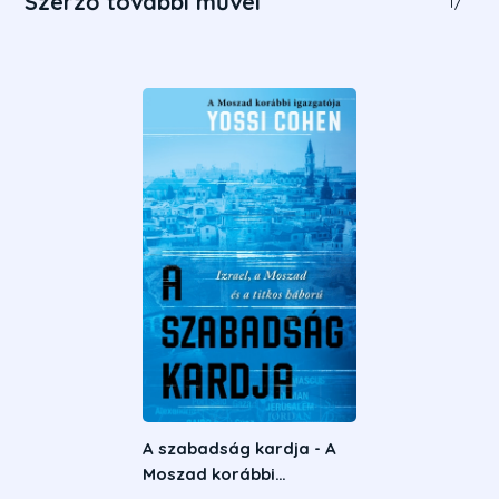
Szerző további művei
1
/
A szabadság kardja - A
Moszad korábbi