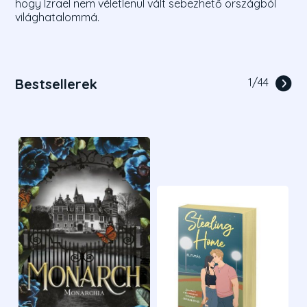
hogy Izrael nem véletlenül vált sebezhető országból
világhatalommá.
Bestsellerek
1
/
44