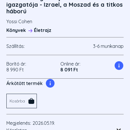
igazgatója - Izrael, a Moszad és a titkos
háború
Yossi Cohen
Könyvek
Életrajz
Szállítás:
3-6 munkanap
Borító ár:
Online ár:
8 990 Ft
8 091 Ft
Árkötött termék
Kosárba
Megjelenés:
2026.05.19.