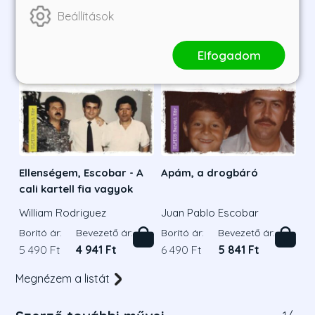
Beállítások
Elfogadom
Ellenségem, Escobar - A
Apám, a drogbáró
cali kartell fia vagyok
William Rodriguez
Juan Pablo Escobar
Borító ár:
Bevezető ár:
Borító ár:
Bevezető ár:
5 490 Ft
4 941 Ft
6 490 Ft
5 841 Ft
Megnézem a listát