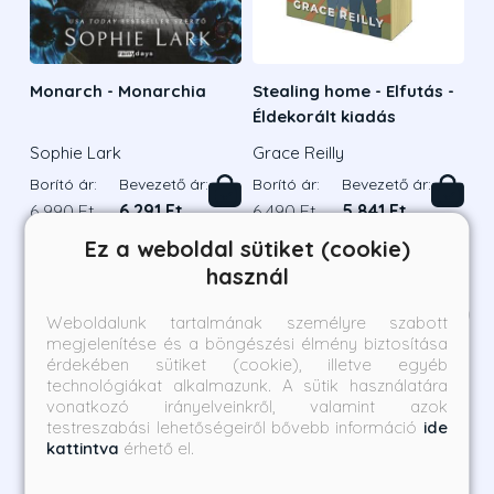
Monarch - Monarchia
Stealing home - Elfutás -
Éldekorált kiadás
Sophie Lark
Grace Reilly
Borító ár:
Bevezető ár:
Borító ár:
Bevezető ár:
6 990 Ft
6 291 Ft
6 490 Ft
5 841 Ft
Ez a weboldal sütiket (cookie)
Megnézem a listát
használ
Kategória ajánlatai
1
/
8
Weboldalunk tartalmának személyre szabott
megjelenítése és a böngészési élmény biztosítása
érdekében sütiket (cookie), illetve egyéb
technológiákat alkalmazunk. A sütik használatára
vonatkozó irányelveinkről, valamint azok
testreszabási lehetőségeiről bővebb információ
ide
kattintva
érhető el.