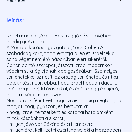
Készleten
leírás:
Izrael mindig győzött. Most is győz. És a jövőben is
mindig győznie kell.
A Moszad korábbi igazgatója, Yossi Cohen A
szabadság kardjában lerántja a leplet Izraelnek a
soha véget nem érő háborúban elért sikeréről.
Cohen döntő szerepet játszott Izrael modernkori
védelmi stratégiájának kidolgozásában. Személyes
történetekkel színesíti az ország történetét, és ritka
betekintést nyújt abba, hogy Izrael hogyan dacol a
létét fenyegető kihívásokkal, és épít fel egy élenjáró,
modern védelmi rendszert.
Most arra is fényt vet, hogy Izrael mindig megtalálja a
módját, hogy győzzön, és bemutatja:
- hogy Izrael nemzetként és katonai hatalomként
minek köszönheti a sikerét,
- milyen jövő vár Gázára és a Hamászra,
- milyen árat kell fizetni azért, ha valaki a Moszadban