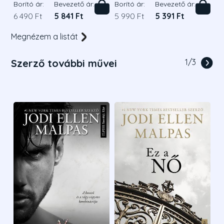
Borító ár:
Bevezető ár:
Borító ár:
Bevezető ár:
6 490 Ft
5 841 Ft
5 990 Ft
5 391 Ft
Megnézem a listát
Szerző további művei
1
/
3