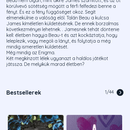
Beau nem olyan, mint akire James számított, és az őt
körülvevő sötétség mögött a férfi felfedezi benne a
fényt. És ez a fény függőséget okoz. Segít
elmenekülnie a valóság elől. Talán Beau a kulcsa
James kíméletlen küldetésének. De ennek borzalmas
következményei lehetnek. . Jamesnek tehát döntenie
kell: életben hagyja Beau-t és azt kockáztatja, hogy
leleplezik, vagy megöli a lányt, és folytatja a még
mindig ismeretlen küldetését.
Még mindig az Enigma.
Két megkínzott lélek ugyanazt a halálos játékot
játssza. De melyikük marad életben?
Bestsellerek
1
/
44