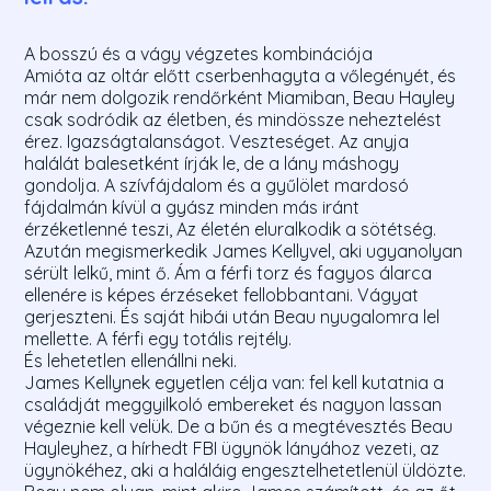
A bosszú és a vágy végzetes kombinációja
Amióta az oltár előtt cserbenhagyta a vőlegényét, és
már nem dolgozik rendőrként Miamiban, Beau Hayley
csak sodródik az életben, és mindössze neheztelést
érez. Igazságtalanságot. Veszteséget. Az anyja
halálát balesetként írják le, de a lány máshogy
gondolja. A szívfájdalom és a gyűlölet mardosó
fájdalmán kívül a gyász minden más iránt
érzéketlenné teszi, Az életén eluralkodik a sötétség.
Azután megismerkedik James Kellyvel, aki ugyanolyan
sérült lelkű, mint ő. Ám a férfi torz és fagyos álarca
ellenére is képes érzéseket fellobbantani. Vágyat
gerjeszteni. És saját hibái után Beau nyugalomra lel
mellette. A férfi egy totális rejtély.
És lehetetlen ellenállni neki.
James Kellynek egyetlen célja van: fel kell kutatnia a
családját meggyilkoló embereket és nagyon lassan
végeznie kell velük. De a bűn és a megtévesztés Beau
Hayleyhez, a hírhedt FBI ügynök lányához vezeti, az
ügynökéhez, aki a haláláig engesztelhetetlenül üldözte.