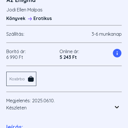
Jodi Ellen Malpas
Könyvek
Erotikus
Szállítás:
3-6 munkanap
Borító ár:
Online ár:
6 990 Ft
5 243 Ft
Kosárba
Megjelenés:
2025.06.10.
Készleten
leírás: