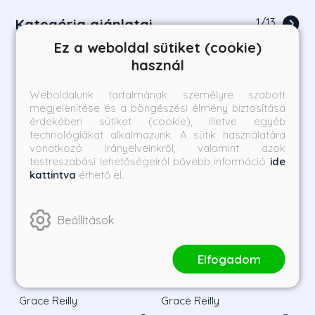
Kategória ajánlatai
1
/
13
Ez a weboldal sütiket (cookie)
használ
Weboldalunk tartalmának személyre szabott
megjelenítése és a böngészési élmény biztosítása
érdekében sütiket (cookie), illetve egyéb
technológiákat alkalmazunk. A sütik használatára
vonatkozó irányelveinkről, valamint azok
testreszabási lehetőségeiről bővebb információ
ide
kattintva
érhető el.
Beállítások
Elfogadom
Stealing home - Elfutás -
Breakaway - Ziccer -
Éldekorált kiadás
Éldekorált kiadás
Grace Reilly
Grace Reilly