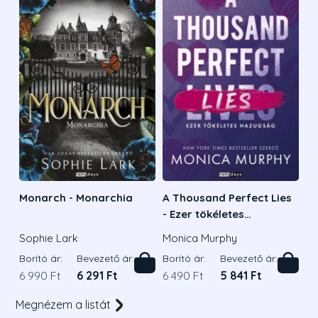
Monarch - Monarchia
A Thousand Perfect Lies
- Ezer tökéletes
hazugság
Sophie Lark
Monica Murphy
Borító ár:
Bevezető ár:
Borító ár:
Bevezető ár:
6 990 Ft
6 291 Ft
6 490 Ft
5 841 Ft
Megnézem a listát