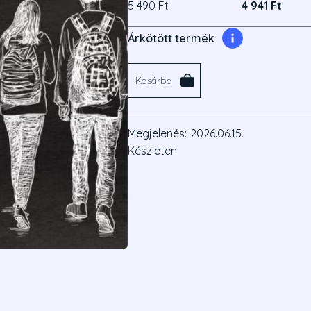
5 490 Ft
4 941 Ft
Árkötött termék
Kosárba
Megjelenés:
2026.06.15.
Készleten