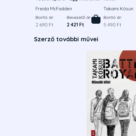
thriller
Freida McFadden
Takami Kósun
Borító ár:
Bevezető ár:
Borító ár:
2 690 Ft
2 421 Ft
5 490 Ft
Szerző további művei