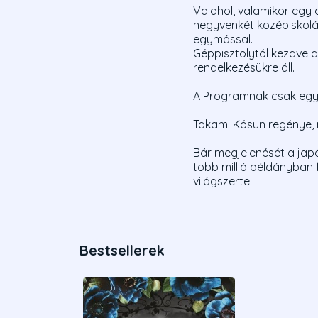
Valahol, valamikor egy d
negyvenkét középiskolás
egymással.
Géppisztolytól kezdve a
rendelkezésükre áll.
A Programnak csak egyet
Takami Kósun regénye, m
Bár megjelenését a japá
több millió példányban 
világszerte.
Bestsellerek