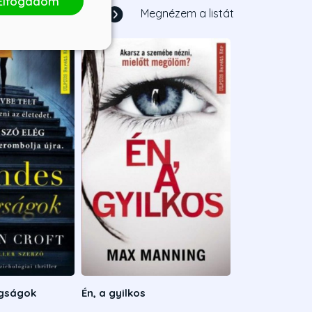
Elfogadom
1
/
2
Megnézem a listát
gságok
Én, a gyilkos