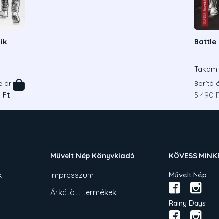
ik
Battle 
Takami
e ár:
Borító á
 Ft
5 490 F
Művelt Nép Könyvkiadó
KÖVESS MINK
k
Impresszum
Művelt Nép
Árkötött termékek
Rainy Days