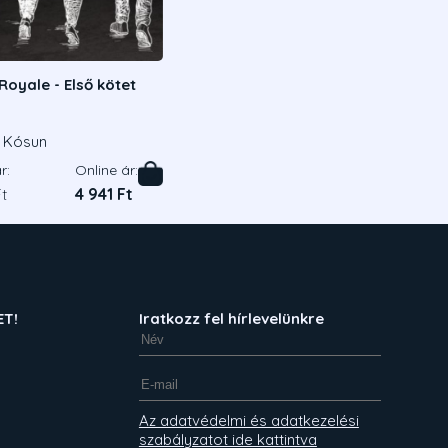
Royale - Első kötet
 Kósun
r:
Online ár:
t
4 941 Ft
ET!
Iratkozz fel hírlevelünkre
Az adatvédelmi és adatkezelési
szabályzatot ide kattintva