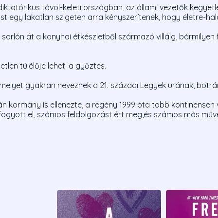
iktatórikus távol-keleti országban, az állami vezetők kegyetlen
t egy lakatlan szigeten arra kényszerítenek, hogy életre-ha
 sarlón át a konyhai étkészletből származó villáig, bármilyen
len túlélője lehet: a győztes.
elyet gyakran neveznek a 21. századi Legyek urának, botrány
n kormány is ellenezte, a regény 1999 óta több kontinensen ve
fogyott el, számos feldolgozást ért meg,és számos más műve