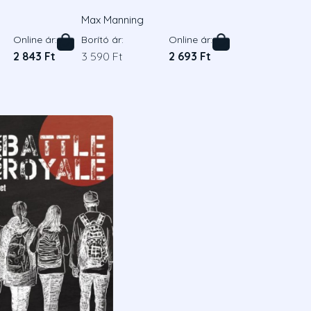
Max Manning
Online ár:
Borító ár:
Online ár:
2 843 Ft
3 590 Ft
2 693 Ft