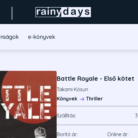
onságok
e-könyvek
Battle Royale - Első kötet
Takami Kósun
Könyvek
Thriller
Szállítás:
3
Borító ár:
Online ár: