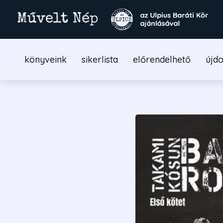
könyveink
sikerlista
előrendelhető
újd