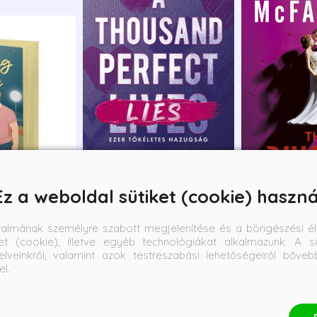
Ez a weboldal sütiket (cookie) haszná
- Elfutás -
A Thousand Perfect Lies -
The Divorce - 
talmának személyre szabott megjelenítése és a böngészési él
adás
Ezer tökéletes hazugság
et (cookie), illetve egyéb technológiákat alkalmazunk. A sü
elveinkről, valamint azok testreszabási lehetőségeiről bőve
Monica Murphy
Freida McFadd
el.
Bevezető ár:
Borító ár:
Bevezető ár:
Borító ár:
5 841 Ft
6 490 Ft
5 841 Ft
6 990 Ft