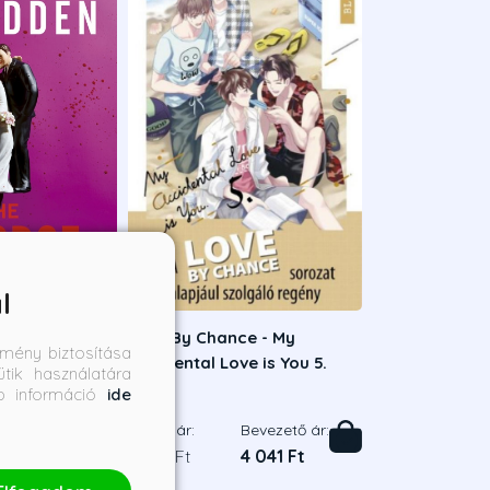
l
A válás
Love By Chance - My
mény biztosítása
Accidental Love is You 5.
tik használatára
bb információ
ide
en
Mame
Bevezető ár:
Borító ár:
Bevezető ár:
6 291 Ft
4 490 Ft
4 041 Ft