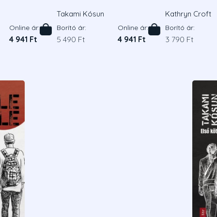
Takami Kósun
Kathryn Croft
Online ár:
Borító ár:
Online ár:
Borító ár:
4 941 Ft
5 490 Ft
4 941 Ft
3 790 Ft