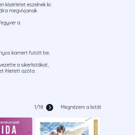
 kísérletet eszelnek ki:
lálra megvívjanak
 fegyver a
os karriert futott be.
zette a sikerlistákat,
t ihletett azóta
1
/
18
Megnézem a listát