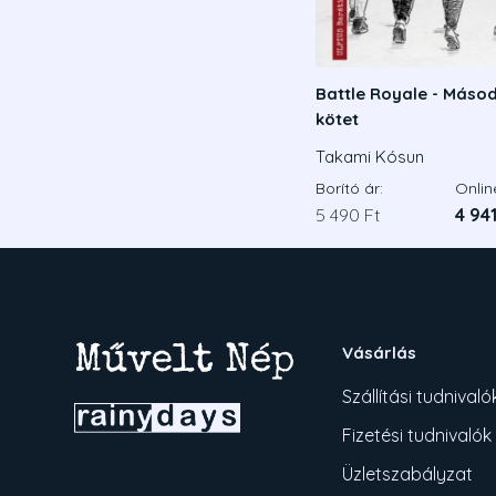
Battle Royale - Másod
kötet
Takami Kósun
Borító ár:
Onlin
5 490 Ft
4 941
Vásárlás
Szállítási tudnivaló
Fizetési tudnivalók
Üzletszabályzat