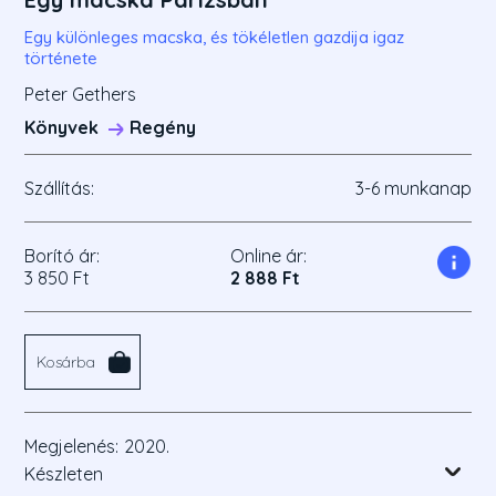
Egy különleges macska, és tökéletlen gazdija igaz
története
Peter Gethers
Könyvek
Regény
Szállítás:
3-6 munkanap
Borító ár:
Online ár:
3 850 Ft
2 888 Ft
Kosárba
Megjelenés:
2020.
Készleten