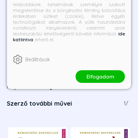
Weboldalunk tartalmának személyre szabott
megjelenítése és a böngészési élmény biztosítása
érdekében sütiket (cookie), illetve egyéb
technológiákat alkalmazunk. A sütik használatára
vonatkozó irányelveinkről, valamint azok
testreszabási lehetőségeiről bővebb információ
ide
kattintva
érhető el.
Boleyn Anna - Egy király
Aragóniai Katalin - Az
rögeszméje
igazi királyné
Alison Weir
Alison Weir
Beállítások
Borító ár:
Bevezető ár:
Borító ár:
Bevezető ár:
8 990 Ft
8 091 Ft
8 990 Ft
8 091 Ft
Elfogadom
Megnézem a listát
Szerző további művei
1
/