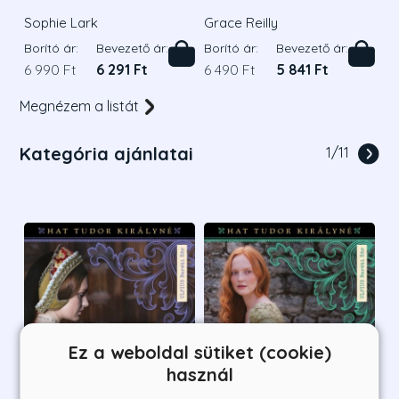
Sophie Lark
Grace Reilly
Borító ár:
Bevezető ár:
Borító ár:
Bevezető ár:
6 990 Ft
6 291 Ft
6 490 Ft
5 841 Ft
Megnézem a listát
Kategória ajánlatai
1
/
11
Ez a weboldal sütiket (cookie)
használ