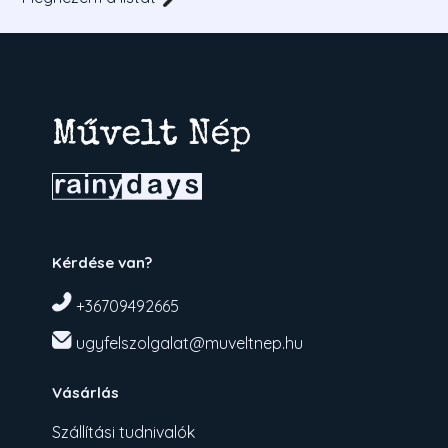
Kérdése van?
+36709492665
ugyfelszolgalat@muveltnep.hu
Vásárlás
Szállítási tudnivalók