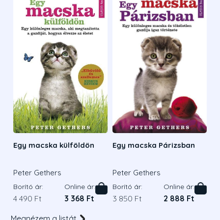
Egy macska külföldön
Egy macska Párizsban
Peter Gethers
Peter Gethers
Borító ár:
Online ár:
Borító ár:
Online ár:
4 490 Ft
3 368 Ft
3 850 Ft
2 888 Ft
Megnézem a listát