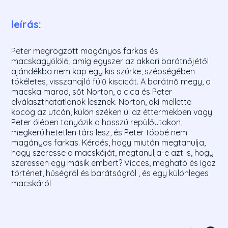
leírás:
Peter megrögzött magányos farkas és
macskagyűlölő, amíg egyszer az akkori barátnőjétől
ajándékba nem kap egy kis szürke, szépségében
tökéletes, visszahajló fülű kiscicát. A barátnő megy, a
macska marad, sőt Norton, a cica és Peter
elválaszthatatlanok lesznek. Norton, aki mellette
kocog az utcán, külön széken ül az éttermekben vagy
Peter ölében tanyázik a hosszú repülőutakon,
megkerülhetetlen társ lesz, és Peter többé nem
magányos farkas. Kérdés, hogy miután megtanulja,
hogy szeresse a macskáját, megtanulja-e azt is, hogy
szeressen egy másik embert? Vicces, megható és igaz
történet, hűségről és barátságról , és egy különleges
macskáról