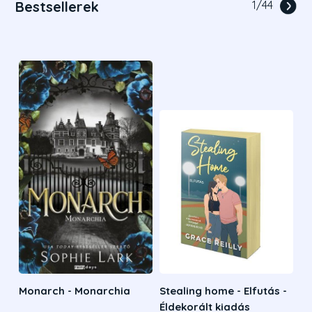
Bestsellerek
1
/
44
Monarch - Monarchia
Stealing home - Elfutás -
Éldekorált kiadás