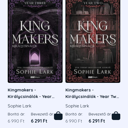
Kingmakers -
Kingmakers -
Királycsinálók - Year
Királycsinálók - Year Two
Three - Éldekorált kiadás
- Éledkorált kiadás
Sophie Lark
Sophie Lark
Borító ár:
Bevezető ár:
Borító ár:
Bevezető ár:
6 990 Ft
6 291 Ft
6 990 Ft
6 291 Ft