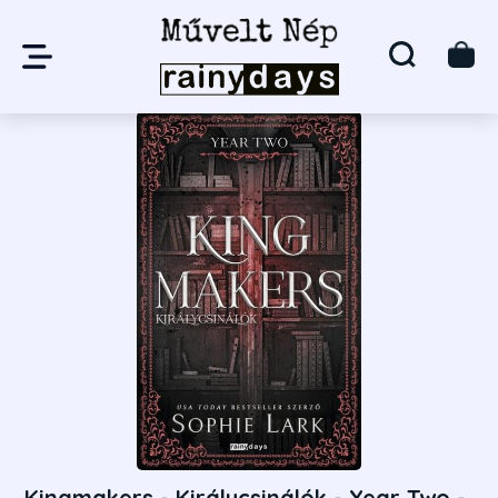
Kingmakers - Királycsinálók - Year Two -