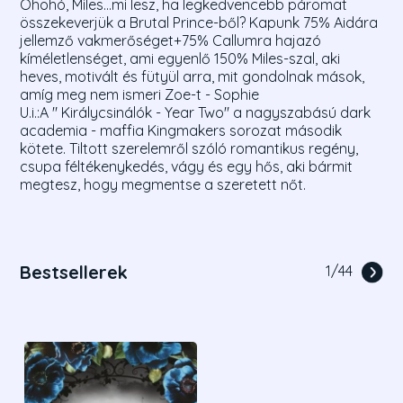
Óhohó, Miles...mi lesz, ha legkedvencebb páromat
összekeverjük a Brutal Prince-ből? Kapunk 75% Aidára
jellemző vakmerőséget+75% Callumra hajazó
kíméletlenséget, ami egyenlő 150% Miles-szal, aki
heves, motivált és fütyül arra, mit gondolnak mások,
amíg meg nem ismeri Zoe-t - Sophie
U.i.:A " Királycsinálók - Year Two" a nagyszabású dark
academia - maffia Kingmakers sorozat második
kötete. Tiltott szerelemről szóló romantikus regény,
csupa féltékenykedés, vágy és egy hős, aki bármit
megtesz, hogy megmentse a szeretett nőt.
Bestsellerek
1
/
44