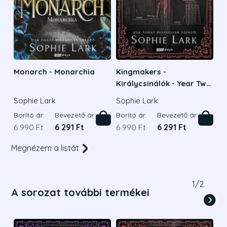
Monarch - Monarchia
Kingmakers -
Királycsinálók - Year Two
- Éledkorált kiadás
Sophie Lark
Sophie Lark
Borító ár:
Bevezető ár:
Borító ár:
Bevezető ár:
6 990 Ft
6 291 Ft
6 990 Ft
6 291 Ft
Megnézem a listát
1
/
2
A sorozat további termékei