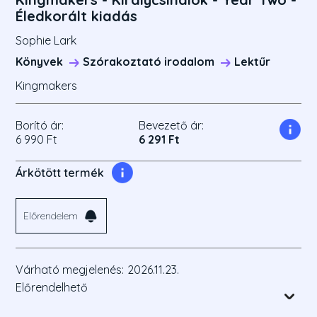
Éledkorált kiadás
Sophie Lark
Könyvek
Szórakoztató irodalom
Lektűr
Kingmakers
Borító ár:
Bevezető ár:
6 990 Ft
6 291 Ft
Árkötött termék
Előrendelem
Várható megjelenés:
2026.11.23.
Előrendelhető