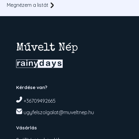
Megnézem a listát
Kérdése van?
+36709492665
ugyfelszolgalat@muveltnep.hu
Vásárlás