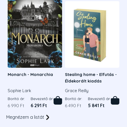
Monarch - Monarchia
Stealing home - Elfutás -
Éldekorált kiadás
Sophie Lark
Grace Reilly
Borító ár:
Bevezető ár:
Borító ár:
Bevezető ár:
6 990 Ft
6 291 Ft
6 490 Ft
5 841 Ft
Megnézem a listát