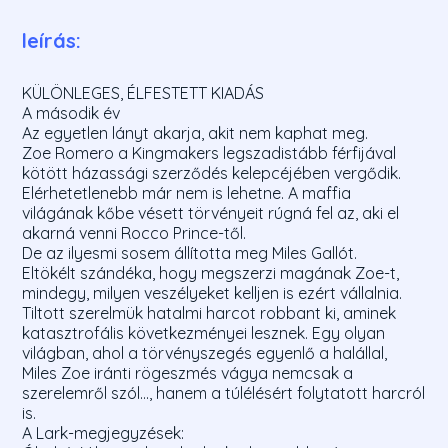
leírás:
KÜLÖNLEGES, ÉLFESTETT KIADÁS
A második év
Az egyetlen lányt akarja, akit nem kaphat meg.
Zoe Romero a Kingmakers legszadistább férfijával
kötött házassági szerződés kelepcéjében vergődik.
Elérhetetlenebb már nem is lehetne. A maffia
világának kőbe vésett törvényeit rúgná fel az, aki el
akarná venni Rocco Prince-től.
De az ilyesmi sosem állította meg Miles Gallót.
Eltökélt szándéka, hogy megszerzi magának Zoe-t,
mindegy, milyen veszélyeket kelljen is ezért vállalnia.
Tiltott szerelmük hatalmi harcot robbant ki, aminek
katasztrofális következményei lesznek. Egy olyan
világban, ahol a törvényszegés egyenlő a halállal,
Miles Zoe iránti rögeszmés vágya nemcsak a
szerelemről szól..., hanem a túlélésért folytatott harcról
is.
A Lark-megjegyzések: