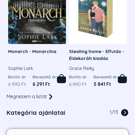
Monarch - Monarchia
Stealing home - Elfutás -
Éldekorált kiadás
Sophie Lark
Grace Reilly
Borító ár:
Bevezető ár:
Borító ár:
Bevezető ár:
6 990 Ft
6 291 Ft
6 490 Ft
5 841 Ft
Megnézem a listát
Kategória ajánlatai
1
/
13