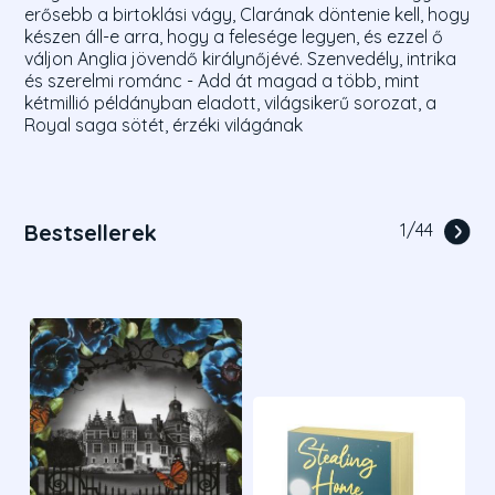
erősebb a birtoklási vágy, Clarának döntenie kell, hogy
készen áll-e arra, hogy a felesége legyen, és ezzel ő
váljon Anglia jövendő királynőjévé. Szenvedély, intrika
és szerelmi románc - Add át magad a több, mint
kétmillió példányban eladott, világsikerű sorozat, a
Royal saga sötét, érzéki világának
Bestsellerek
1
/
44