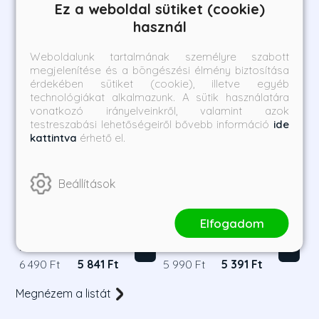
Ez a weboldal sütiket (cookie)
használ
Weboldalunk tartalmának személyre szabott
megjelenítése és a böngészési élmény biztosítása
érdekében sütiket (cookie), illetve egyéb
technológiákat alkalmazunk. A sütik használatára
vonatkozó irányelveinkről, valamint azok
testreszabási lehetőségeiről bővebb információ
ide
kattintva
érhető el.
Beállítások
Stealing home - Elfutás -
Breakaway - Ziccer -
Éldekorált kiadás
Éldekorált kiadás
Elfogadom
Grace Reilly
Grace Reilly
Borító ár:
Bevezető ár:
Borító ár:
Bevezető ár:
6 490 Ft
5 841 Ft
5 990 Ft
5 391 Ft
Megnézem a listát