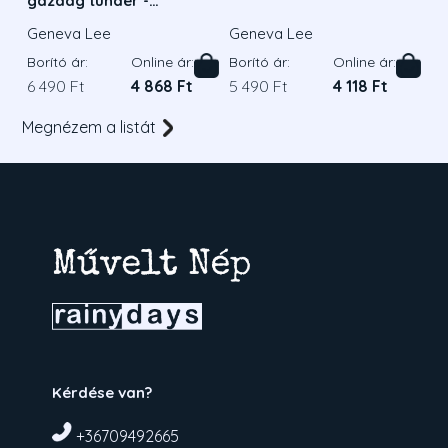
gazdag tündér -
Éldekorált kiadás
Geneva Lee
Geneva Lee
Borító ár:
Online ár:
Borító ár:
Online ár:
6 490 Ft
4 868 Ft
5 490 Ft
4 118 Ft
Megnézem a listát
Kérdése van?
+36709492665