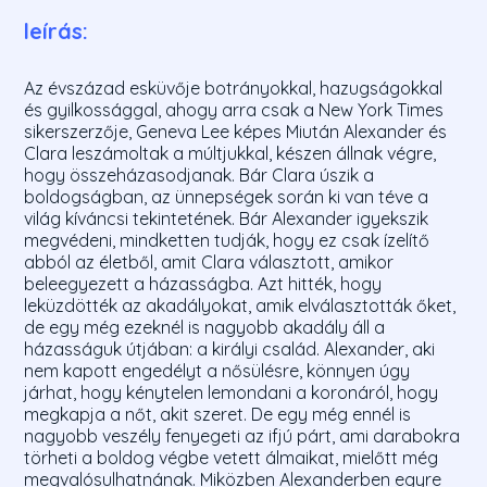
leírás:
Az évszázad esküvője botrányokkal, hazugságokkal
és gyilkossággal, ahogy arra csak a New York Times
sikerszerzője, Geneva Lee képes Miután Alexander és
Clara leszámoltak a múltjukkal, készen állnak végre,
hogy összeházasodjanak. Bár Clara úszik a
boldogságban, az ünnepségek során ki van téve a
világ kíváncsi tekintetének. Bár Alexander igyekszik
megvédeni, mindketten tudják, hogy ez csak ízelítő
abból az életből, amit Clara választott, amikor
beleegyezett a házasságba. Azt hitték, hogy
leküzdötték az akadályokat, amik elválasztották őket,
de egy még ezeknél is nagyobb akadály áll a
házasságuk útjában: a királyi család. Alexander, aki
nem kapott engedélyt a nősülésre, könnyen úgy
járhat, hogy kénytelen lemondani a koronáról, hogy
megkapja a nőt, akit szeret. De egy még ennél is
nagyobb veszély fenyegeti az ifjú párt, ami darabokra
törheti a boldog végbe vetett álmaikat, mielőtt még
megvalósulhatnának. Miközben Alexanderben egyre