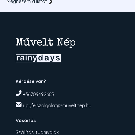
Megnézem a listát
Kérdése van?
+36709492665
ugyfelszolgalat@muveltnep.hu
Vásárlás
Szállítási tudnivalók