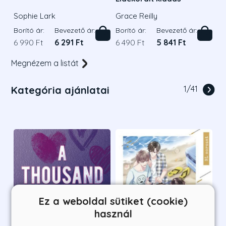
Sophie Lark
Grace Reilly
Borító ár:
Bevezető ár:
Borító ár:
Bevezető ár:
6 990 Ft
6 291 Ft
6 490 Ft
5 841 Ft
Megnézem a listát
Kategória ajánlatai
1
/
41
Ez a weboldal sütiket (cookie)
használ