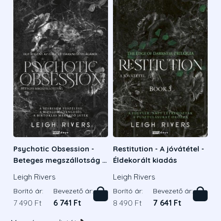
Psychotic Obsession -
Restitution - A jóvátétel -
Beteges megszállotság -
Éldekorált kiadás
Éldekorált kiadás
Leigh Rivers
Leigh Rivers
Borító ár:
Bevezető ár:
Borító ár:
Bevezető ár:
7 490 Ft
6 741 Ft
8 490 Ft
7 641 Ft