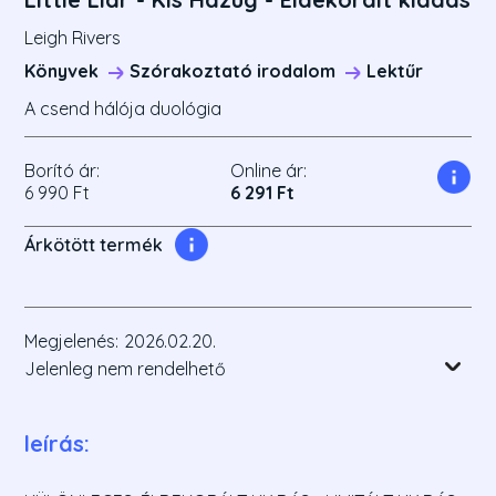
Leigh Rivers
Könyvek
Szórakoztató irodalom
Lektűr
A csend hálója duológia
Borító ár:
Online ár:
6 990 Ft
6 291 Ft
Árkötött termék
Megjelenés:
2026.02.20.
Jelenleg nem rendelhető
leírás: