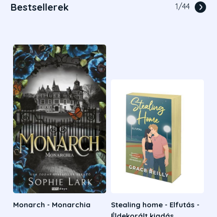
Bestsellerek
1
/
44
Monarch - Monarchia
Stealing home - Elfutás -
Éldekorált kiadás