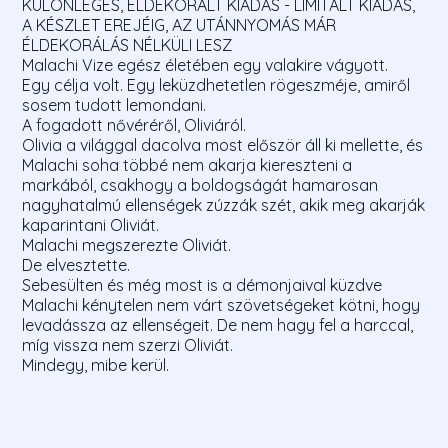
KÜLÖNLEGES, ÉLDEKORÁLT KIADÁS - LIMITÁLT KIADÁS,
A KÉSZLET EREJÉIG, AZ UTÁNNYOMÁS MÁR
ÉLDEKORÁLÁS NÉLKÜLI LESZ
Malachi Vize egész életében egy valakire vágyott.
Egy célja volt. Egy leküzdhetetlen rögeszméje, amiről
sosem tudott lemondani.
A fogadott nővéréről, Oliviáról.
Olivia a világgal dacolva most először áll ki mellette, és
Malachi soha többé nem akarja kiereszteni a
markából, csakhogy a boldogságát hamarosan
nagyhatalmú ellenségek zúzzák szét, akik meg akarják
kaparintani Oliviát.
Malachi megszerezte Oliviát.
De elvesztette.
Sebesülten és még most is a démonjaival küzdve
Malachi kénytelen nem várt szövetségeket kötni, hogy
levadássza az ellenségeit. De nem hagy fel a harccal,
míg vissza nem szerzi Oliviát.
Mindegy, mibe kerül.