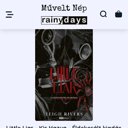
Little Liar - Kis Hazug - Éldekorált kiadás