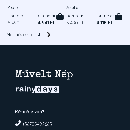
Axelle
Axelle
Borító ár:
Online ár:
Borító ár:
Online ár:
5 490 Ft
4 941 Ft
5 490 Ft
4 118 Ft
Megnézem a listát
Kérdése van?
+36709492665