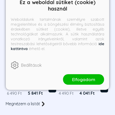
Ez a weboldal sütiket (cookie)
használ
Weboldalunk tartalmának személyre szabott
megjelenítése és a böngészési élmény biztosítása
érdekében sütiket (cookie), illetve egyéb
technológiákat alkalmazunk. A sütik használatára
vonatkozó irányelveinkről, valamint azok
testreszabási lehetőségeiről bővebb információ
ide
kattintva
érhető el.
Beállítások
A Thousand Perfect Lies
Love By Chance - My
- Ezer tökéletes
Accidental Love is You 5.
hazugság
Elfogadom
Monica Murphy
Mame
Borító ár:
Bevezető ár:
Borító ár:
Bevezető ár:
6 490 Ft
5 841 Ft
4 490 Ft
4 041 Ft
Megnézem a listát