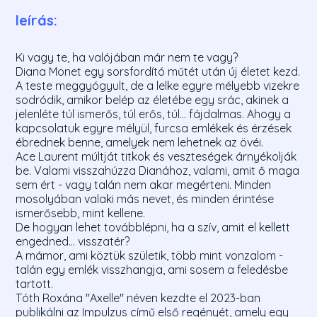
leírás:
Ki vagy te, ha valójában már nem te vagy?
Diana Monet egy sorsfordító műtét után új életet kezd.
A teste meggyógyult, de a lelke egyre mélyebb vizekre
sodródik, amikor belép az életébe egy srác, akinek a
jelenléte túl ismerős, túl erős, túl... fájdalmas. Ahogy a
kapcsolatuk egyre mélyül, furcsa emlékek és érzések
ébrednek benne, amelyek nem lehetnek az övéi.
Ace Laurent múltját titkok és veszteségek árnyékolják
be. Valami visszahúzza Dianához, valami, amit ő maga
sem ért - vagy talán nem akar megérteni. Minden
mosolyában valaki más nevet, és minden érintése
ismerősebb, mint kellene.
De hogyan lehet továbblépni, ha a szív, amit el kellett
engedned... visszatér?
A mámor, ami köztük születik, több mint vonzalom -
talán egy emlék visszhangja, ami sosem a feledésbe
tartott.
Tóth Roxána "Axelle" néven kezdte el 2023-ban
publikálni az Impulzus című első regényét, amely egy