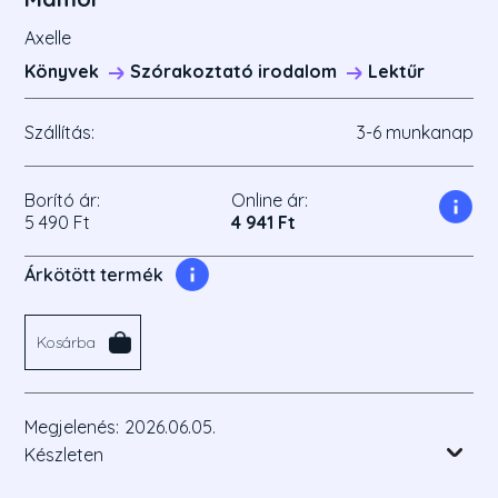
Axelle
Könyvek
Szórakoztató irodalom
Lektűr
Szállítás:
3-6 munkanap
Borító ár:
Online ár:
5 490 Ft
4 941 Ft
Árkötött termék
Kosárba
Megjelenés:
2026.06.05.
Készleten