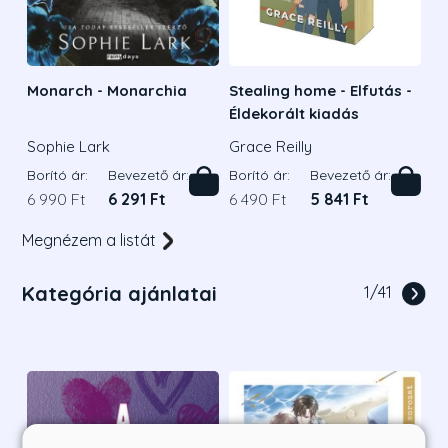
Monarch - Monarchia
Stealing home - Elfutás -
Éldekorált kiadás
Sophie Lark
Grace Reilly
Borító ár:
Bevezető ár:
Borító ár:
Bevezető ár:
6 990 Ft
6 291 Ft
6 490 Ft
5 841 Ft
Megnézem a listát
Kategória ajánlatai
1
/
41