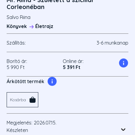
Corleonéban
Salvo Riina
Könyvek
Életrajz
Szállítás:
3-6 munkanap
Borító ár:
Online ár:
5 990 Ft
5 391 Ft
Árkötött termék
Kosárba
Megjelenés:
2026.07.15.
Készleten