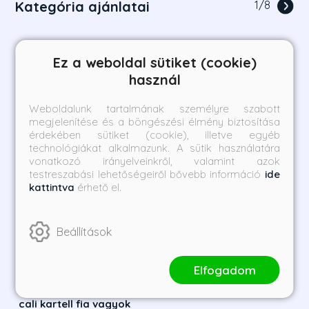
Kategória ajánlatai
1
/
8
Ez a weboldal sütiket (cookie)
használ
Weboldalunk tartalmának személyre szabott
megjelenítése és a böngészési élmény biztosítása
érdekében sütiket (cookie), illetve egyéb
technológiákat alkalmazunk. A sütik használatára
vonatkozó irányelveinkről, valamint azok
testreszabási lehetőségeiről bővebb információ
ide
kattintva
érhető el.
Beállítások
Elfogadom
Ellenségem, Escobar - A
Apám, a drogbáró
cali kartell fia vagyok