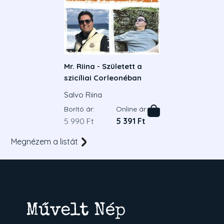
Mr. Riina - Született a
szicíliai Corleonéban
Salvo Riina
Borító ár:
Online ár:
5 990 Ft
5 391 Ft
Megnézem a listát