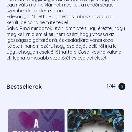
egy rivális maffia klánnal, másikuk a rendőrséggel
szembeni küzdelem során.
Édesanyja, Ninetta Bagarella is többször vád alá
került, de soha nem ítélték el.
Salvo Riina mindazok után, amit átélt, úgy érezte, hogy
meg kell írnia emlékeit, nem azért, hogy vitassa az
igazságszolgáltatás rá, és családjára vonatkozó
ítéleteit, hanem azért, hogy családját belülről írja le.
Úgy , ahogyan csak ő láthatta a Cosa Nostra valaha
élt leghatalmasabb vezetőjét,és családi életét.
Bestsellerek
1
/
44