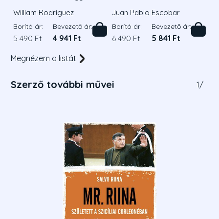
William Rodriguez
Juan Pablo Escobar
Borító ár:
Bevezető ár:
Borító ár:
Bevezető ár:
5 490 Ft
4 941 Ft
6 490 Ft
5 841 Ft
Megnézem a listát
Szerző további művei
1
/