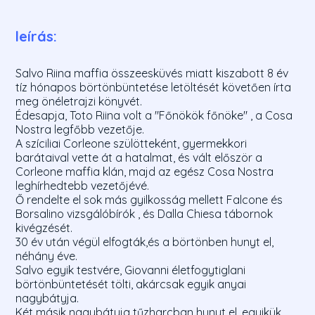
leírás:
Salvo Riina maffia összeesküvés miatt kiszabott 8 év
tíz hónapos börtönbüntetése letöltését követően írta
meg önéletrajzi könyvét.
Édesapja, Toto Riina volt a "Főnökök főnöke" , a Cosa
Nostra legfőbb vezetője.
A szíciliai Corleone szülötteként, gyermekkori
barátaival vette át a hatalmat, és vált először a
Corleone maffia klán, majd az egész Cosa Nostra
leghírhedtebb vezetőjévé.
Ő rendelte el sok más gyilkosság mellett Falcone és
Borsalino vizsgálóbírók , és Dalla Chiesa tábornok
kivégzését.
30 év után végül elfogták,és a börtönben hunyt el,
néhány éve.
Salvo egyik testvére, Giovanni életfogytiglani
börtönbüntetését tölti, akárcsak egyik anyai
nagybátyja.
Két másik nagybátyja tűzharcban hunyt el, egyikük