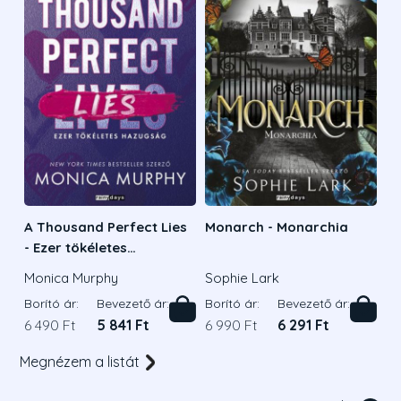
A Thousand Perfect Lies
Monarch - Monarchia
- Ezer tökéletes
hazugság
Monica Murphy
Sophie Lark
Borító ár:
Bevezető ár:
Borító ár:
Bevezető ár:
6 490 Ft
5 841 Ft
6 990 Ft
6 291 Ft
Megnézem a listát