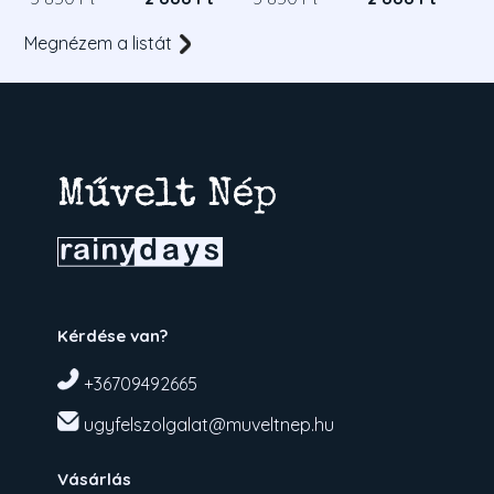
Megnézem a listát
Kérdése van?
+36709492665
ugyfelszolgalat@muveltnep.hu
Vásárlás