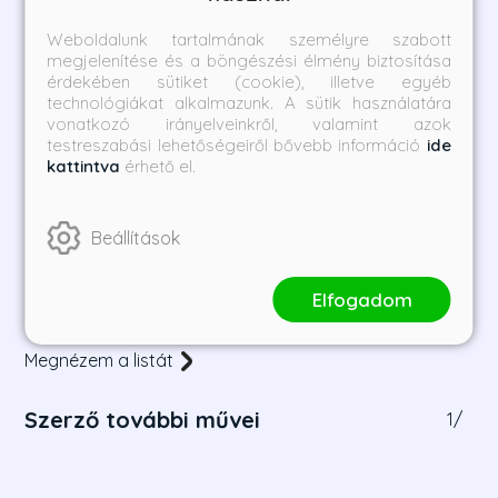
Weboldalunk tartalmának személyre szabott
megjelenítése és a böngészési élmény biztosítása
érdekében sütiket (cookie), illetve egyéb
technológiákat alkalmazunk. A sütik használatára
vonatkozó irányelveinkről, valamint azok
testreszabási lehetőségeiről bővebb információ
ide
kattintva
érhető el.
Monarch - Monarchia
The Divorce - A válás
Beállítások
Sophie Lark
Freida McFadden
Borító ár:
Bevezető ár:
Borító ár:
Bevezető ár:
Elfogadom
6 990 Ft
6 291 Ft
6 990 Ft
6 291 Ft
Megnézem a listát
Szerző további művei
1
/