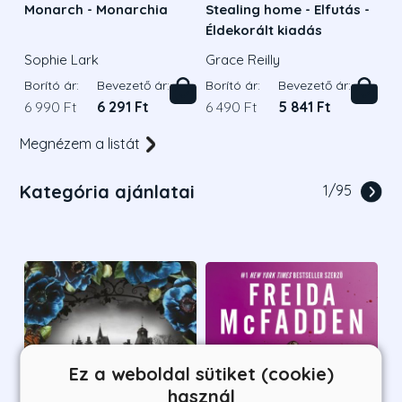
Monarch - Monarchia
Stealing home - Elfutás -
Éldekorált kiadás
Sophie Lark
Grace Reilly
Borító ár:
Bevezető ár:
Borító ár:
Bevezető ár:
6 990 Ft
6 291 Ft
6 490 Ft
5 841 Ft
Megnézem a listát
Kategória ajánlatai
1
/
95
Ez a weboldal sütiket (cookie)
használ