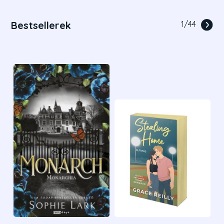
Bestsellerek
1
/
44