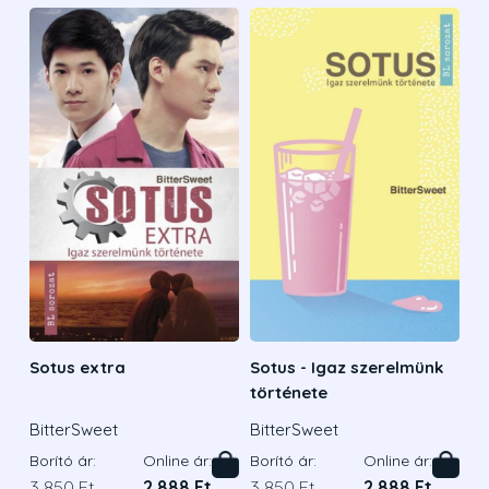
Sotus extra
Sotus - Igaz szerelmünk
története
BitterSweet
BitterSweet
Borító ár:
Online ár:
Borító ár:
Online ár:
3 850 Ft
2 888 Ft
3 850 Ft
2 888 Ft