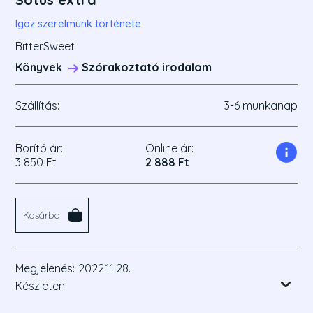
Igaz szerelmünk története
BitterSweet
Könyvek
Szórakoztató irodalom
Szállítás:
3-6 munkanap
Borító ár:
Online ár:
3 850 Ft
2 888 Ft
Kosárba
Megjelenés:
2022.11.28.
Készleten