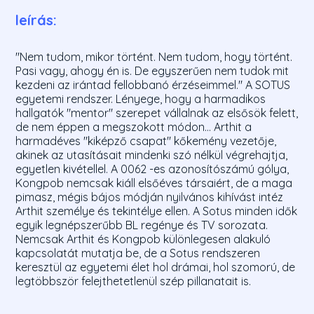
leírás:
"Nem tudom, mikor történt. Nem tudom, hogy történt.
Pasi vagy, ahogy én is. De egyszerűen nem tudok mit
kezdeni az irántad fellobbanó érzéseimmel." A SOTUS
egyetemi rendszer. Lényege, hogy a harmadikos
hallgatók "mentor" szerepet vállalnak az elsősök felett,
de nem éppen a megszokott módon... Arthit a
harmadéves "kiképző csapat" kőkemény vezetője,
akinek az utasításait mindenki szó nélkül végrehajtja,
egyetlen kivétellel. A 0062 -es azonosítószámú gólya,
Kongpob nemcsak kiáll elsőéves társaiért, de a maga
pimasz, mégis bájos módján nyilvános kihívást intéz
Arthit személye és tekintélye ellen. A Sotus minden idők
egyik legnépszerűbb BL regénye és TV sorozata.
Nemcsak Arthit és Kongpob különlegesen alakuló
kapcsolatát mutatja be, de a Sotus rendszeren
keresztül az egyetemi élet hol drámai, hol szomorú, de
legtöbbször felejthetetlenül szép pillanatait is.