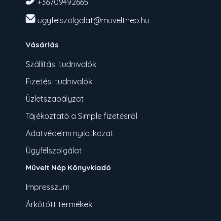
+36709492665
ugyfelszolgalat@muveltnep.hu
Vásárlás
Szállítási tudnivalók
Fizetési tudnivalók
Üzletszabályzat
Tájékoztató a Simple fizetésről
Adatvédelmi nyilatkozat
Ügyfélszolgálat
Művelt Nép Könyvkiadó
Impresszum
Árkötött termékek