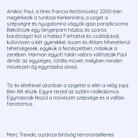
Amikor Paul, a híres francia festőművész 2000-ben
megérkezik a tunéziai Kerkennára, a sziget a
szépségre és nyugalomra vágyók igazi paradicsoma.
Beköltözik egy tengerparti házba, és szoros
barátságot köt a halász Farhattal és családjával,
különösen a két gyerekkel. Issam és Ahlam hihetetlenül
tehetségesek, egyikük a festészetben, másikuk a
zenében. Hárman együtt talán valóra válthatják Paul
álmát: az egységes, totális művet, melyben minden
művészeti ág egymásba olvad.
Tíz év elteltével azonban a szigetet is eléri a világ zaja.
Ben Alit elűzik. Egyre terjed az iszlám radikalizmus.
Egymásnak feszül a művészet szépsége és a vallási
fanatizmus.
Marc Trevidic a párizsi bíróság terroristaellenes