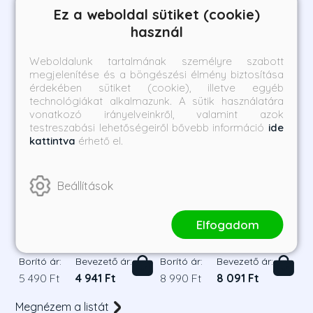
Ez a weboldal sütiket (cookie)
használ
Weboldalunk tartalmának személyre szabott
megjelenítése és a böngészési élmény biztosítása
érdekében sütiket (cookie), illetve egyéb
technológiákat alkalmazunk. A sütik használatára
vonatkozó irányelveinkről, valamint azok
testreszabási lehetőségeiről bővebb információ
ide
kattintva
érhető el.
Beállítások
A búcsúzó macska - Az
Boleyn Anna - Egy király
utazó macska krónikája
rögeszméje
Elfogadom
szerzőjétől
Hiro Arikawa
Alison Weir
Borító ár:
Bevezető ár:
Borító ár:
Bevezető ár:
5 490 Ft
4 941 Ft
8 990 Ft
8 091 Ft
Megnézem a listát