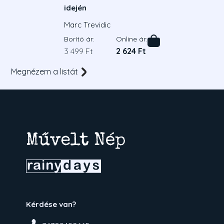
idején
Marc Trevidic
Borító ár:
Online ár:
3 499 Ft
2 624 Ft
Megnézem a listát
Kérdése van?