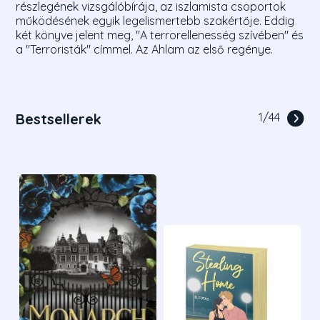
részlegének vizsgálóbírája, az iszlamista csoportok
működésének egyik legelismertebb szakértője. Eddig
két könyve jelent meg, "A terrorellenesség szívében" és
a "Terroristák" címmel. Az Ahlam az első regénye.
Bestsellerek
1
/
44