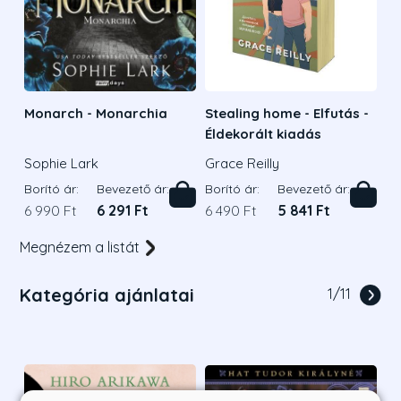
Monarch - Monarchia
Stealing home - Elfutás -
Éldekorált kiadás
Sophie Lark
Grace Reilly
Borító ár:
Bevezető ár:
Borító ár:
Bevezető ár:
6 990 Ft
6 291 Ft
6 490 Ft
5 841 Ft
Megnézem a listát
Kategória ajánlatai
1
/
11