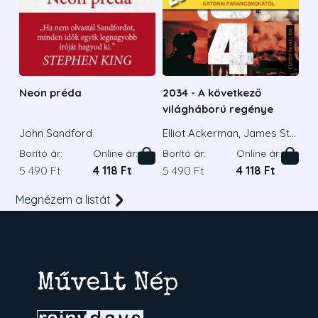
Neon préda
2034 - A következő
világháború regénye
John Sandford
Elliot Ackerman, James Sta
vridis Admirális
Borító ár:
Online ár:
Borító ár:
Online ár:
5 490 Ft
4 118 Ft
5 490 Ft
4 118 Ft
Megnézem a listát