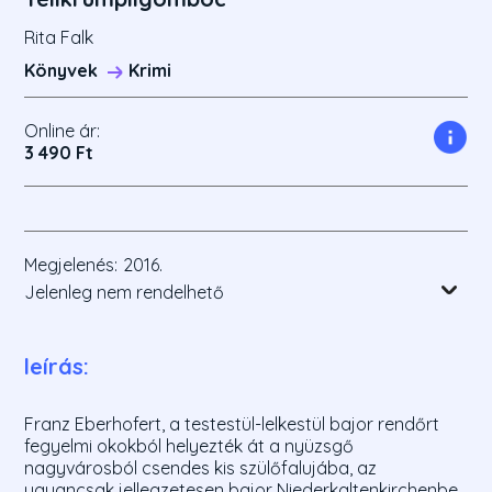
Rita Falk
Könyvek
Krimi
Online ár:
3 490 Ft
Megjelenés:
2016.
Jelenleg nem rendelhető
leírás:
Franz Eberhofert, a testestül-lelkestül bajor rendőrt
fegyelmi okokból helyezték át a nyüzsgő
nagyvárosból csendes kis szülőfalujába, az
ugyancsak jellegzetesen bajor Niederkaltenkirchenbe.