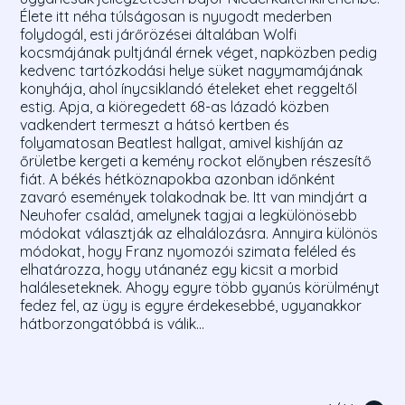
Élete itt néha túlságosan is nyugodt mederben
folydogál, esti járőrözései általában Wolfi
kocsmájának pultjánál érnek véget, napközben pedig
kedvenc tartózkodási helye süket nagymamájának
konyhája, ahol ínycsiklandó ételeket ehet reggeltől
estig. Apja, a kiöregedett 68-as lázadó közben
vadkendert termeszt a hátsó kertben és
folyamatosan Beatlest hallgat, amivel kishíján az
őrületbe kergeti a kemény rockot előnyben részesítő
fiát. A békés hétköznapokba azonban időnként
zavaró események tolakodnak be. Itt van mindjárt a
Neuhofer család, amelynek tagjai a legkülönösebb
módokat választják az elhalálozásra. Annyira különös
módokat, hogy Franz nyomozói szimata feléled és
elhatározza, hogy utánanéz egy kicsit a morbid
haláleseteknek. Ahogy egyre több gyanús körülményt
fedez fel, az ügy is egyre érdekesebbé, ugyanakkor
hátborzongatóbbá is válik…