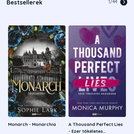
Bestsellerek
1
/
44
Monarch - Monarchia
A Thousand Perfect Lies
- Ezer tökéletes