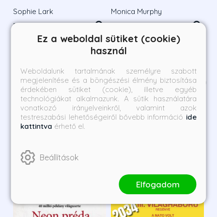
hazugság
Sophie Lark
Monica Murphy
Borító ár:
Bevezető ár:
Borító ár:
Bevezető ár:
6 990 Ft
6 291 Ft
6 490 Ft
5 841 Ft
Ez a weboldal sütiket (cookie)
használ
Megnézem a listát
Weboldalunk tartalmának személyre szabott
megjelenítése és a böngészési élmény biztosítása
Kategória ajánlatai
1
/
15
érdekében sütiket (cookie), illetve egyéb
technológiákat alkalmazunk. A sütik használatára
vonatkozó irányelveinkről, valamint azok
testreszabási lehetőségeiről bővebb információ
ide
kattintva
érhető el.
Beállítások
Elfogadom