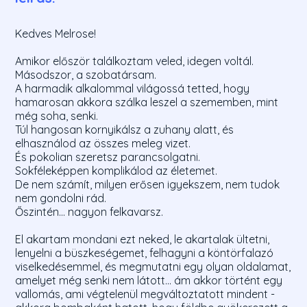
Kedves Melrose!
Amikor először találkoztam veled, idegen voltál.
Másodszor, a szobatársam.
A harmadik alkalommal világossá tetted, hogy
hamarosan akkora szálka leszel a szememben, mint
még soha, senki.
Túl hangosan kornyikálsz a zuhany alatt, és
elhasználod az összes meleg vizet.
És pokolian szeretsz parancsolgatni.
Sokféleképpen komplikálod az életemet.
De nem számít, milyen erősen igyekszem, nem tudok
nem gondolni rád.
Őszintén... nagyon felkavarsz.
El akartam mondani ezt neked, le akartalak ültetni,
lenyelni a büszkeségemet, felhagyni a köntörfalazó
viselkedésemmel, és megmutatni egy olyan oldalamat,
amelyet még senki nem látott... ám akkor történt egy
vallomás, ami végtelenül megváltoztatott mindent -