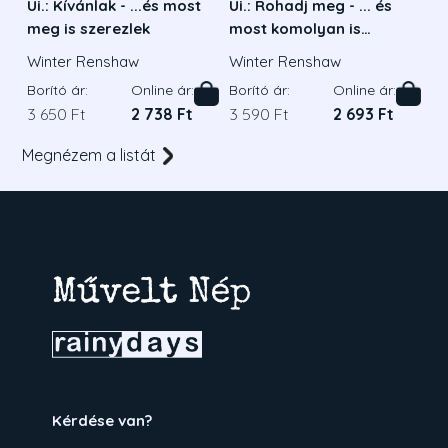
Ui.: Kívánlak - ...és most
Ui.: Rohadj meg - ... és
meg is szerezlek
most komolyan is
gondolom
Winter Renshaw
Winter Renshaw
Borító ár:
Online ár:
Borító ár:
Online ár:
3 650 Ft
2 738 Ft
3 590 Ft
2 693 Ft
Megnézem a listát
Kérdése van?