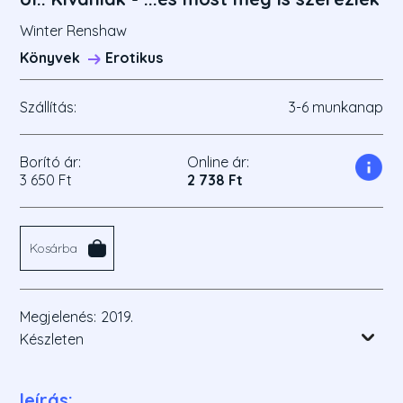
Winter Renshaw
Könyvek
Erotikus
Szállítás:
3-6 munkanap
Borító ár:
Online ár:
3 650 Ft
2 738 Ft
Kosárba
Megjelenés:
2019.
Készleten
leírás: