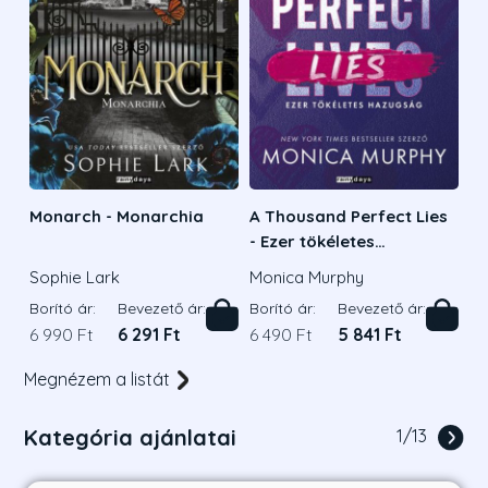
Monarch - Monarchia
A Thousand Perfect Lies
- Ezer tökéletes
hazugság
Sophie Lark
Monica Murphy
Borító ár:
Bevezető ár:
Borító ár:
Bevezető ár:
6 990 Ft
6 291 Ft
6 490 Ft
5 841 Ft
Megnézem a listát
Kategória ajánlatai
1
/
13