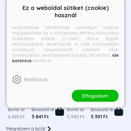
Ez a weboldal sütiket (cookie)
használ
Weboldalunk tartalmának személyre szabott
megjelenítése és a böngészési élmény biztosítása
érdekében sütiket (cookie), illetve egyéb
technológiákat alkalmazunk. A sütik használatára
vonatkozó irányelveinkről, valamint azok
testreszabási lehetőségeiről bővebb információ
ide
kattintva
érhető el.
Beállítások
Stealing home - Elfutás -
Breakaway - Ziccer -
Éldekorált kiadás
Éldekorált kiadás
Elfogadom
Grace Reilly
Grace Reilly
Borító ár:
Bevezető ár:
Borító ár:
Bevezető ár:
6 490 Ft
5 841 Ft
5 990 Ft
5 391 Ft
Megnézem a listát