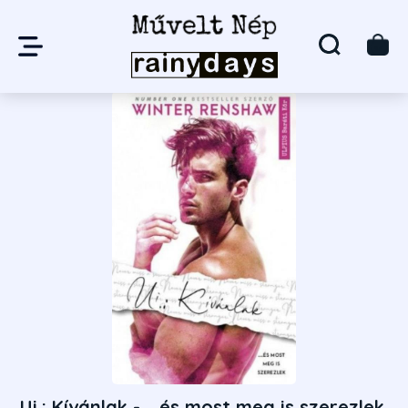
Ui.: Kívánlak - ...és most meg is szerezlek