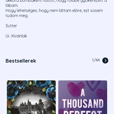
akkora bombaként hatott, hogy földbe gyökerezett a
lábam.
Hogy lehetséges, hogy nem láttam előre, ezt sosem
tudom meg.
Sutter
Ui.: Kívánlak
Bestsellerek
1
/
44