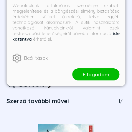
Weboldalunk tartalmának személyre szabott
megjelenítése és a böngészési élmény biztosítása
érdekében sütiket (cookie), illetve egyéb
technológiákat alkalmazunk. A sütik használatára
vonatkozó irányelveinkről, valamint azok
testreszabási lehetőségeiről bővebb információ
ide
kattintva
érhető el.
Neon préda
2034 - A következő
világháború regénye
John Sandford
Elliot Ackerman, James Sta
Beállítások
vridis Admirális
Borító ár:
Online ár:
Borító ár:
Online ár:
5 490 Ft
4 118 Ft
5 490 Ft
4 118 Ft
Elfogadom
Megnézem a listát
Szerző további művei
1
/