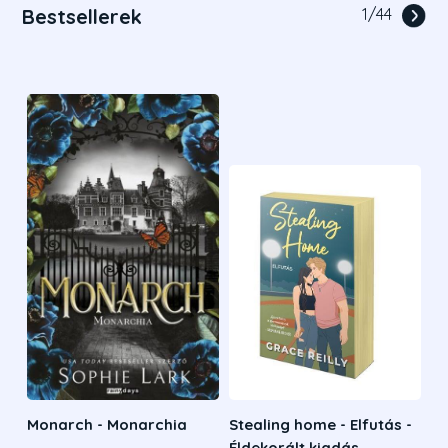
Bestsellerek
1
/
44
Monarch - Monarchia
Stealing home - Elfutás -
Éldekorált kiadás