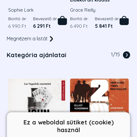
Sophie Lark
Grace Reilly
Borító ár:
Bevezető ár:
Borító ár:
Bevezető ár:
6 990 Ft
6 291 Ft
6 490 Ft
5 841 Ft
Megnézem a listát
Kategória ajánlatai
1
/
15
Ez a weboldal sütiket (cookie)
használ