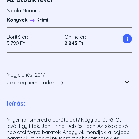
Nicola Moriarty
Könyvek
Krimi
Borító ár:
Online ár:
3 790 Ft
2 843 Ft
Megjelenés:
2017.
Jelenleg nem rendelhető
leírás:
Milyen jól ismered a barátaidat? Négy barátnő. Öt
levél. Egy titok. Joni, Trina, Deb és Eden. Az iskola első
napjától fogva barátok. Ahogy ők mondják: a legjobb
barátnők, mindörökre. Most már harmincasok, és