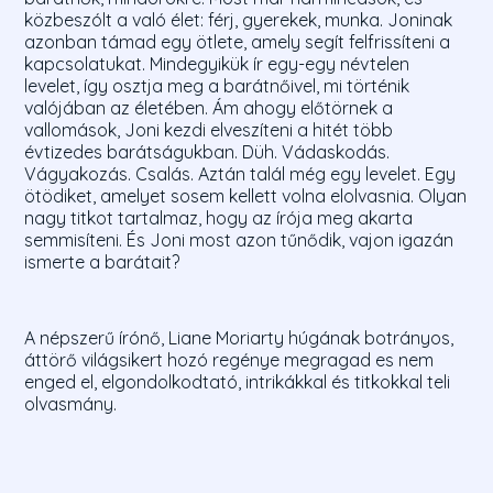
közbeszólt a való élet: férj, gyerekek, munka. Joninak
azonban támad egy ötlete, amely segít felfrissíteni a
kapcsolatukat. Mindegyikük ír egy-egy névtelen
levelet, így osztja meg a barátnőivel, mi történik
valójában az életében. Ám ahogy előtörnek a
vallomások, Joni kezdi elveszíteni a hitét több
évtizedes barátságukban. Düh. Vádaskodás.
Vágyakozás. Csalás. Aztán talál még egy levelet. Egy
ötödiket, amelyet sosem kellett volna elolvasnia. Olyan
nagy titkot tartalmaz, hogy az írója meg akarta
semmisíteni. És Joni most azon tűnődik, vajon igazán
ismerte a barátait?
A népszerű írónő, Liane Moriarty húgának botrányos,
áttörő világsikert hozó regénye megragad es nem
enged el, elgondolkodtató, intrikákkal és titkokkal teli
olvasmány.