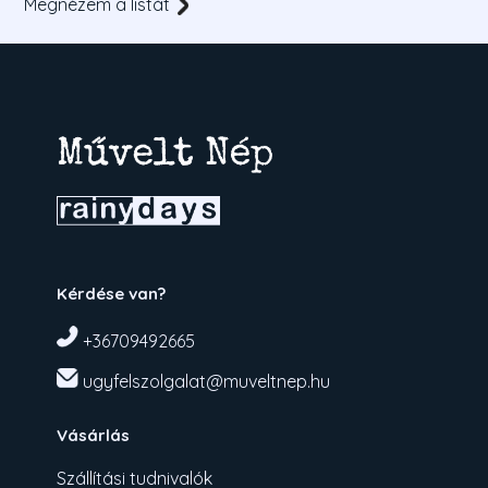
Megnézem a listát
Kérdése van?
+36709492665
ugyfelszolgalat@muveltnep.hu
Vásárlás
Szállítási tudnivalók