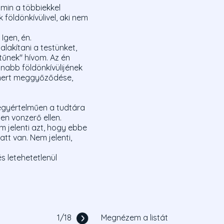
amin a többiekkel
földönkívülivel, aki nem
Igen, én.
alakítani a testünket,
etűnek" hívom. Az én
nabb földönkívülijének
, mert meggyőződése,
 egyértelműen a tudtára
len vonzerő ellen.
m jelenti azt, hogy ebbe
tt van. Nem jelenti,
s letehetetlenül
1
/
18
Megnézem a listát