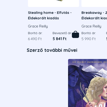
Stealing home - Elfutás -
Breakaway - Z
Éldekorált kiadás
Éldekorált ki
Grace Reilly
Grace Reilly
Borító ár:
Bevezető ár:
Borító ár:
6 490 Ft
5 841 Ft
5 990 Ft
Szerző további művei