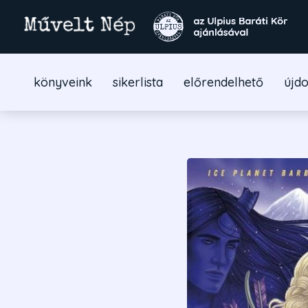
könyveink
sikerlista
előrendelhető
újd