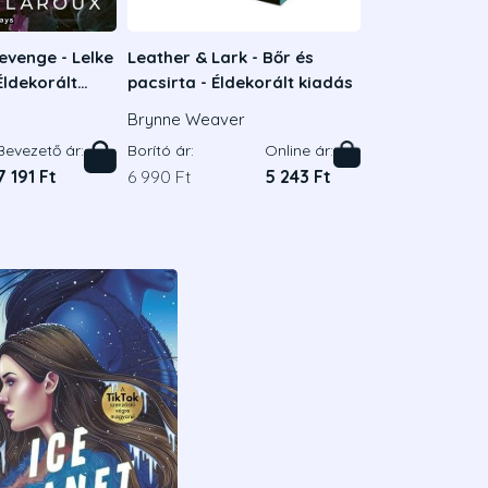
evenge - Lelke
Leather & Lark - Bőr és
Éldekorált
pacsirta - Éldekorált kiadás
Brynne Weaver
Bevezető ár:
Borító ár:
Online ár:
7 191 Ft
6 990 Ft
5 243 Ft