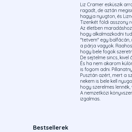
Liz Cramer esküszik arra
ragadt, de aztán megism
hagyja nyugton, és Liznek
Tizenkét földi asszony r
Az életben maradáshoz sz
hogy alkalmazkodni tudj
"tetvem" egy balfácán, 
a párja vagyok. Raahosh
hogy bele fogok szeret
De sejtelme sincs, kivel 
És ha nem akarom különö
is fogom adni. Pillanatn
Pusztán azért, mert a sz
nekem is bele kell nyug
hogy szerelmes lennék, 
A nemzetközi könyvszenzá
izgalmas.
Bestsellerek