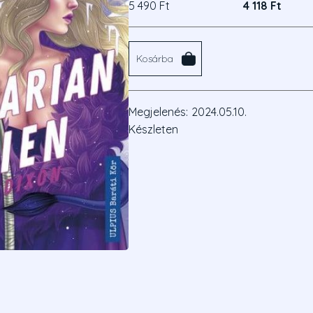
5 490 Ft
4 118 Ft
Kosárba
Megjelenés:
2024.05.10.
Készleten