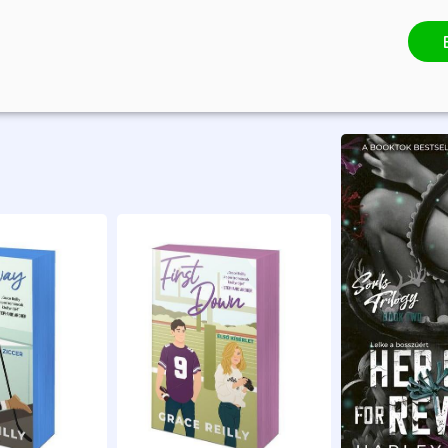
Bevezető ár:
Borító ár:
Bevezető ár:
Borító ár:
5 841 Ft
6 490 Ft
5 841 Ft
6 990 Ft