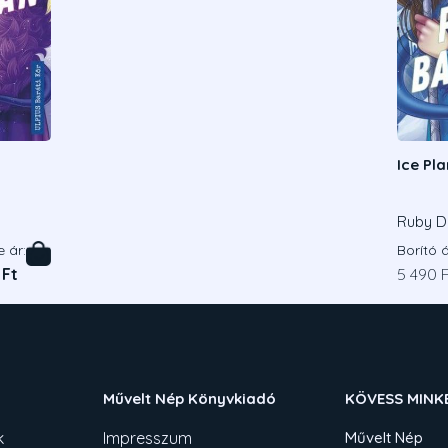
Ice Pl
Ruby D
e ár:
Borító á
 Ft
5 490 F
Művelt Nép Könyvkiadó
KÖVESS MINK
k
Impresszum
Művelt Nép