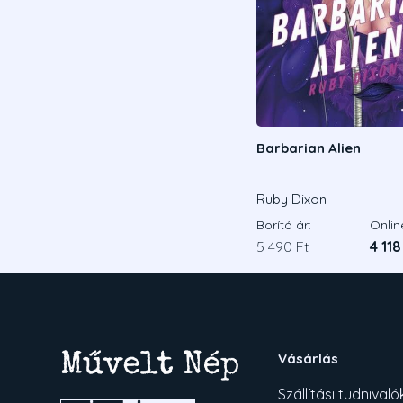
Barbarian Alien
Ruby Dixon
Borító ár:
Onlin
5 490 Ft
4 118
Vásárlás
Szállítási tudnivaló