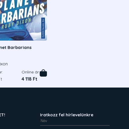
anet Barbarians
ixon
r:
Online ár:
t
4 118 Ft
ET!
Iratkozz fel hírlevelünkre