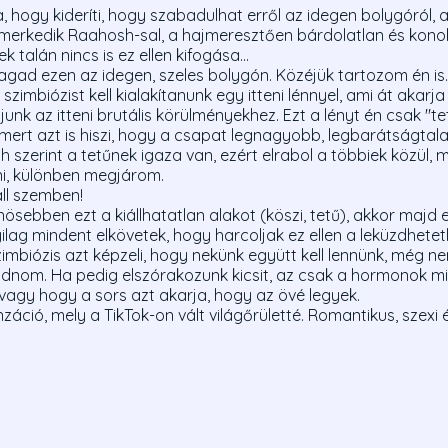
, hogy kideríti, hogy szabadulhat erről az idegen bolygóról, 
erkedik Raahosh-sal, a hajmeresztően bárdolatlan és konok 
 talán nincs is ez ellen kifogása...
agad ezen az idegen, szeles bolygón. Közéjük tartozom én is. 
imbiózist kell kialakítanunk egy itteni lénnyel, ami át akarja 
unk az itteni brutális körülményekhez. Ezt a lényt én csak "t
mert azt is hiszi, hogy a csapat legnagyobb, legbarátságtala
 szerint a tetűnek igaza van, ezért elrabol a többiek közül
ni, különben megjárom.
áll szemben!
sebben ezt a kiállhatatlan alakot (köszi, tetű), akkor majd
yilag mindent elkövetek, hogy harcoljak ez ellen a leküzdhetet
imbiózis azt képzeli, hogy nekünk együtt kell lennünk, még ne
odnom. Ha pedig elszórakozunk kicsit, az csak a hormonok mia
vagy hogy a sors azt akarja, hogy az övé legyek.
ció, mely a TikTok-on vált világőrületté. Romantikus, szexi é