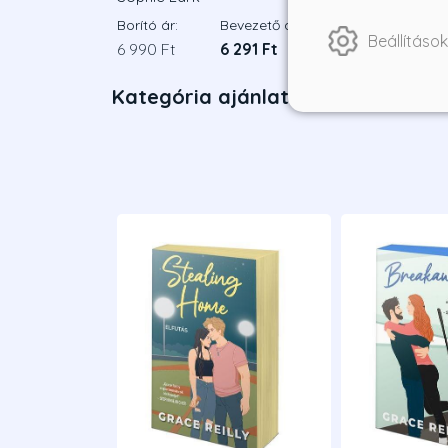
Borító ár:
Bevezető ár:
Borító ár:
Beállítások
6 990 Ft
6 291 Ft
6 490 Ft
Kategória ajánlatai