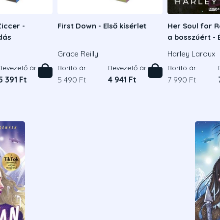
iccer -
First Down - Első kísérlet
Her Soul for R
adás
a bosszúért - 
kiadás
Grace Reilly
Harley Laroux
Bevezető ár:
Borító ár:
Bevezető ár:
Borító ár:
5 391 Ft
5 490 Ft
4 941 Ft
7 990 Ft