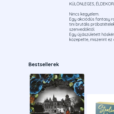
KÜLÖNLEGES, ÉLDEKOR
Nincs kegyelem.
Egy akciódús fantasy r
tini brutális próbatéte
szenvedőktől.
Egy újjászületett hőské
közepette, miszerint ez 
Bestsellerek