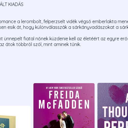
ÁLT KIADÁS
omance a lerombolt, felperzselt vidék végső emberlakta men
leken esik át, hogy különválasszák a sárkányvadászokat a sár
nt ünnepelt fiatal nőnek küzdenie kell az életéért az egyre 
az átok többről szól, mint aminek tűnik.