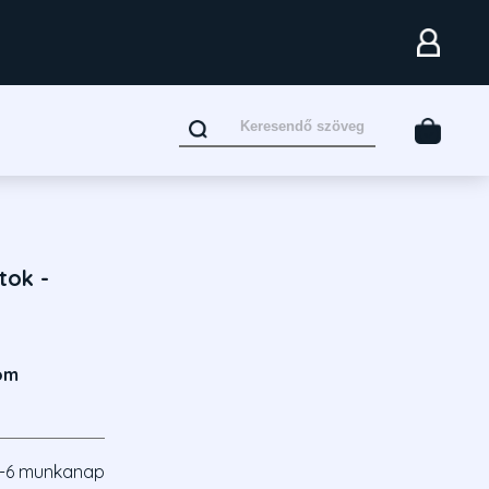
tok -
om
-6 munkanap