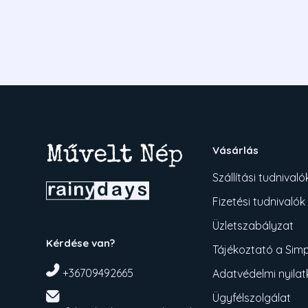
Vásárlás
Szállítási tudnivaló
Fizetési tudnivalók
Üzletszabályzat
Kérdése van?
Tájékoztató a Simpl
+36709492665
Adatvédelmi nyila
Ügyfélszolgálat