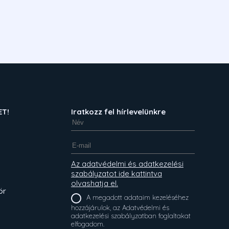
ET!
Iratkozz fel hírlevelünkre
Az adatvédelmi és adatkezelési
szabályzatot ide kattintva
olvashatja el.
ör
A megadott adataim kezeléséhez
hozzájárulok, az Adatvédelmi és
adatkezelési szabályzatban foglaltakat
elfogadom.