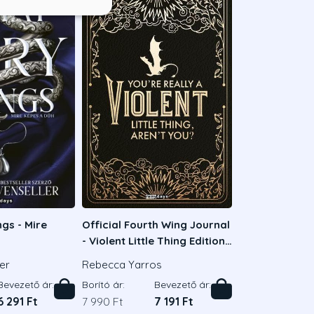
gs - Mire
Official Fourth Wing Journal
- Violent Little Thing Edition
(vonalazott oldalakkal)
ler
Rebecca Yarros
Bevezető ár:
Borító ár:
Bevezető ár:
6 291 Ft
7 990 Ft
7 191 Ft