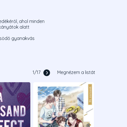
edékéről, ahol minden
kányátok alatt
erősödő gyanakvás
1
/
17
Megnézem a listát