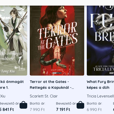
ickó önmagát
Terror at the Gates -
What Fury Brin
re 1.
Rettegés a Kapuknál -
képes a düh
Éldekorált kiadás
Xiu
Scarlett St. Clair
Tricia Levensel
Bevezető ár:
Borító ár:
Bevezető ár:
Borító ár:
5 841 Ft
7 990 Ft
7 191 Ft
6 990 Ft