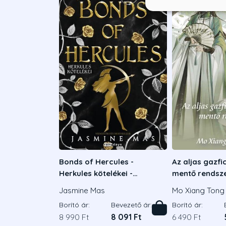
Bonds of Hercules -
Az aljas gazf
Herkules kötelékei -
mentő rendsze
Éldekorált kiadás
Jasmine Mas
Mo Xiang Tong 
Borító ár:
Bevezető ár:
Borító ár:
8 990 Ft
8 091 Ft
6 490 Ft