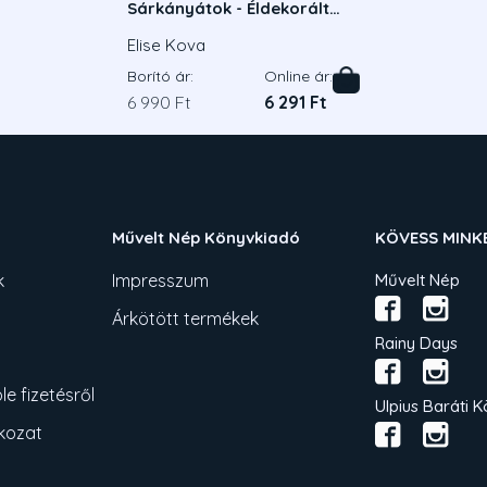
Sárkányátok - Éldekorált
kiadás
Elise Kova
Borító ár:
Online ár:
6 990 Ft
6 291 Ft
Művelt Nép Könyvkiadó
KÖVESS MINK
k
Impresszum
Művelt Nép
Árkötött termékek
Rainy Days
e fizetésről
Ulpius Baráti K
tkozat