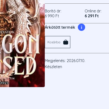
Borító ár:
Online ár:
6 990 Ft
6 291 Ft
Árkötött termék
Kosárba
Megjelenés:
2026.07.10.
Készleten