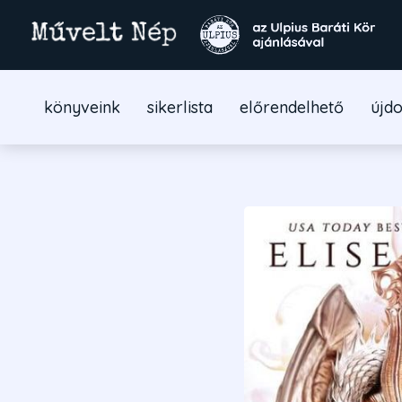
könyveink
sikerlista
előrendelhető
újd