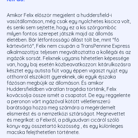
Amikor Felix először megjelent a huddersfield-i
vasútállomáson, még csak egy nyolchetes kiscica volt,
és senki sem sejtette, hogy ez a kis szőrgombóc
milyen fontos szerepet játszik majd az állomás
életében. Bár létfontosságú állást tölt be, mint "fő
kártevőirtó", Felix nem csupán a TransPennine Express
alkalmazottja: teljesen megváltoztatta a kollégái és az
ingázók sorsát. Felixnek ugyanis hihetetlen képessége
van, hogy baj esetén közbeavatkozzon: kitárulkozásra
késztet egy autista fiút vagy éppen vigaszt nyújt egy
otthonról elszökött gyereknek, aki egyik éjszaka
fázósan megbújik az állomáson. És amikor
Huddersfieldben váratlan tragédia történik, Felix
kovácsolja össze ismét a csapatot. De egy reggelente
a peronon várt ingázóval kötött véletlenszerű
barátsága hozza meg számára a megérdemelt
elismerést és a nemzetközi sztárságot. Megnevettet
és megríkat: a Felixről, a pályaudvari cicáról szóló
könyv egy összetartó közösség , és egy különleges
macska felejthetetlen története.