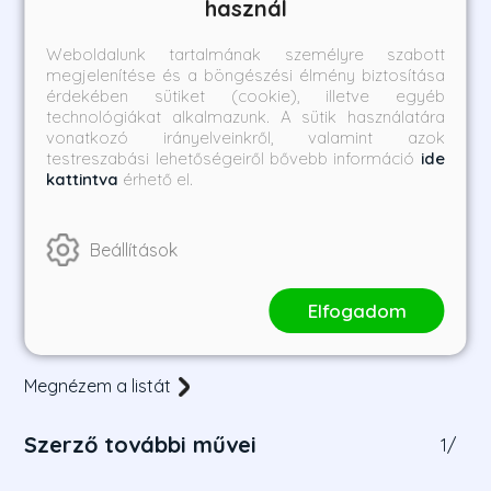
használ
Weboldalunk tartalmának személyre szabott
megjelenítése és a böngészési élmény biztosítása
érdekében sütiket (cookie), illetve egyéb
technológiákat alkalmazunk. A sütik használatára
vonatkozó irányelveinkről, valamint azok
testreszabási lehetőségeiről bővebb információ
ide
kattintva
érhető el.
Ellenségem, Escobar - A
Apám, a drogbáró
cali kartell fia vagyok
Beállítások
William Rodriguez
Juan Pablo Escobar
Elfogadom
Borító ár:
Bevezető ár:
Borító ár:
Bevezető ár:
5 490 Ft
4 941 Ft
6 490 Ft
5 841 Ft
Megnézem a listát
Szerző további művei
1
/