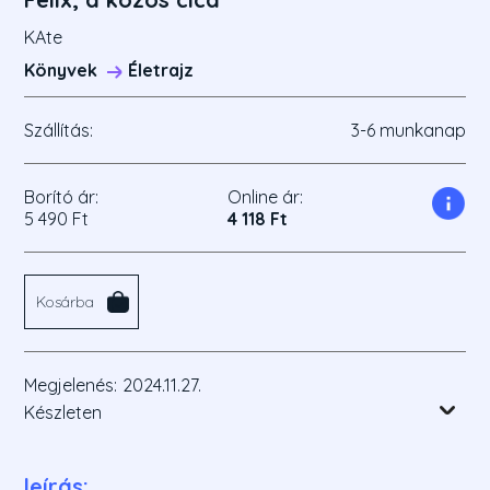
KAte
Könyvek
Életrajz
Szállítás:
3-6 munkanap
Borító ár:
Online ár:
5 490 Ft
4 118 Ft
Kosárba
Megjelenés:
2024.11.27.
Készleten
leírás: