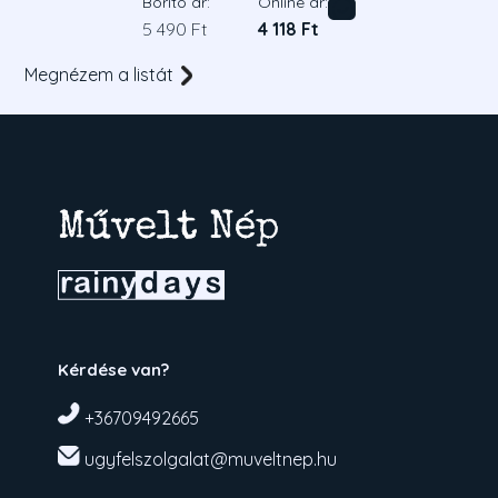
Borító ár:
Online ár:
5 490 Ft
4 118 Ft
Megnézem a listát
Kérdése van?
+36709492665
ugyfelszolgalat@muveltnep.hu