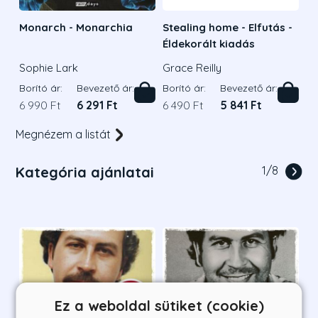
Monarch - Monarchia
Stealing home - Elfutás -
Éldekorált kiadás
Sophie Lark
Grace Reilly
Borító ár:
Bevezető ár:
Borító ár:
Bevezető ár:
6 990 Ft
6 291 Ft
6 490 Ft
5 841 Ft
Megnézem a listát
Kategória ajánlatai
1
/
8
Ez a weboldal sütiket (cookie)