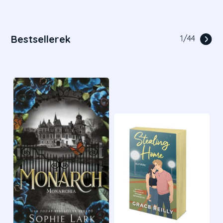
Bestsellerek
1
/
44