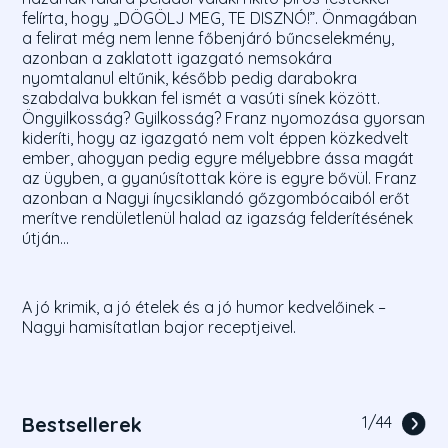
felírta, hogy „DÖGÖLJ MEG, TE DISZNÓ!”. Önmagában
a felirat még nem lenne főbenjáró bűncselekmény,
azonban a zaklatott igazgató nemsokára
nyomtalanul eltűnik, később pedig darabokra
szabdalva bukkan fel ismét a vasúti sínek között.
Öngyilkosság? Gyilkosság? Franz nyomozása gyorsan
kideríti, hogy az igazgató nem volt éppen közkedvelt
ember, ahogyan pedig egyre mélyebbre ássa magát
az ügyben, a gyanúsítottak köre is egyre bővül. Franz
azonban a Nagyi ínycsiklandó gőzgombócaiból erőt
merítve rendületlenül halad az igazság felderítésének
útján…
A jó krimik, a jó ételek és a jó humor kedvelőinek –
Nagyi hamisítatlan bajor receptjeivel.
Bestsellerek
1
/
44