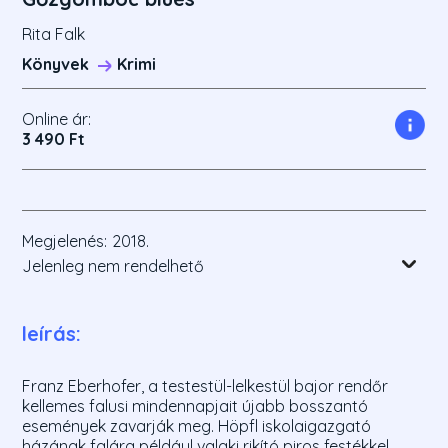
Rita Falk
Könyvek
Krimi
Online ár:
3 490 Ft
Megjelenés:
2018.
Jelenleg nem rendelhető
leírás:
Franz Eberhofer, a testestül-lelkestül bajor rendőr
kellemes falusi mindennapjait újabb bosszantó
események zavarják meg. Höpfl iskolaigazgató
házának falára például valaki rikító piros festékkel