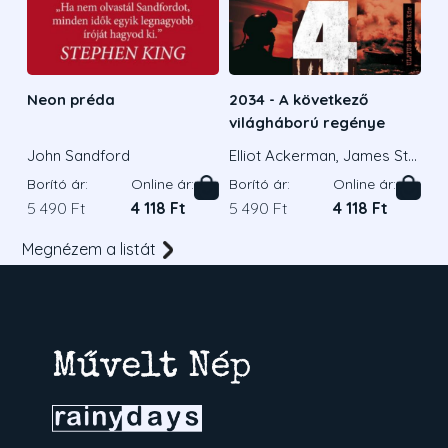
Neon préda
2034 - A következő
világháború regénye
John Sandford
Elliot Ackerman, James Sta
vridis Admirális
Borító ár:
Online ár:
Borító ár:
Online ár:
5 490 Ft
4 118 Ft
5 490 Ft
4 118 Ft
Megnézem a listát