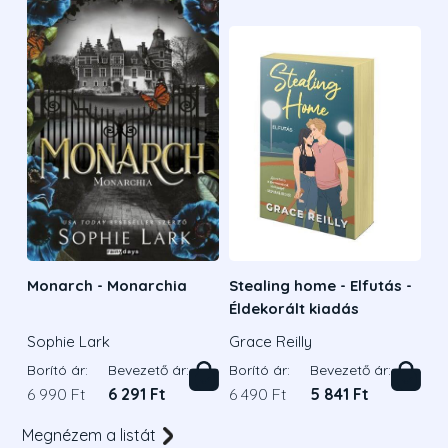
Monarch - Monarchia
Stealing home - Elfutás -
Éldekorált kiadás
Sophie Lark
Grace Reilly
Borító ár:
Bevezető ár:
Borító ár:
Bevezető ár:
6 990 Ft
6 291 Ft
6 490 Ft
5 841 Ft
Megnézem a listát