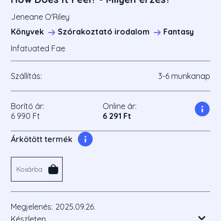
Jeneane O'Riley
Könyvek
Szórakoztató irodalom
Fantasy
Infatuated Fae
Szállítás:
3-6 munkanap
Borító ár:
Online ár:
6 990 Ft
6 291 Ft
Árkötött termék
Kosárba
Megjelenés:
2025.09.26.
Készleten