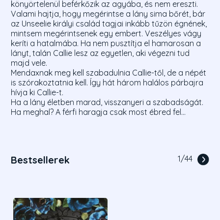
könyörtelenül beférkőzik az agyába, és nem ereszti.
Valami hajtja, hogy megérintse a lány sima bőrét, bár
az Unseelie királyi család tagjai inkább tűzön égnének,
mintsem megérintsenek egy embert. Veszélyes vágy
keríti a hatalmába. Ha nem pusztítja el hamarosan a
lányt, talán Callie lesz az egyetlen, aki végezni tud
majd vele.
Mendaxnak meg kell szabadulnia Callie-től, de a népét
is szórakoztatnia kell. Így hát három halálos párbajra
hívja ki Callie-t.
Ha a lány életben marad, visszanyeri a szabadságát.
Ha meghal? A férfi haragja csak most ébred fel...
Bestsellerek
1
/
44