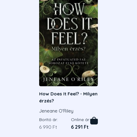
How Does It Feel? - Milyen
érzés?
Jeneane O'Riley
Borító ár:
Online ár:
6 990 Ft
6 291 Ft