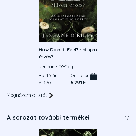
How Does It Feel? - Milyen
érzés?
Jeneane O'Riley
Borító ár:
Online ár:
6 990 Ft
6 291 Ft
Megnézem a listát
A sorozat további termékei
1
/