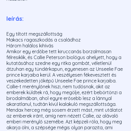
leírás:
Egy tiltott megszállottság
Makacs ragaszkodás a családhoz
Három halálos kihívás
Amikor egy erdőbe tett kiruccanás borzalmasan
félresiklik, és Callie Peterson biológus ahelyett, hogy a
kutatásához szedne egy ritka gombát, véletlenül
átzuhan egy tündérkapun, egyenesen az Unseelie Fae
prince karjaiba kerül. A veszélyesen fékevesztett és
veszekedetten jóképű Unseelie Fae prince karjaiba.
Callie-t merénylőnek hiszi, nem tudósnak, akit az
emberek küldtek rá, hogy megölje, ezért bebörtönzi a
birodalmában, ahol egyre erősebb lesz a lánnyal
akaratlanul, tudtán kívül kialakuló megszállottsága.
Mendax herceg még sosem érzett mást, mint utálatot
az emberek iránt, amíg nem nézett Callie, az alávaló
emberi merénylő szemébe. Azt képzeli róla, hogy meg
akarja ölni, a szépsége mégis olyan parazita, ami