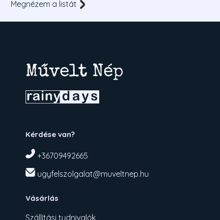
Megnézem a listát
Kérdése van?
+36709492665
ugyfelszolgalat@muveltnep.hu
Vásárlás
Szállítási tudnivalók