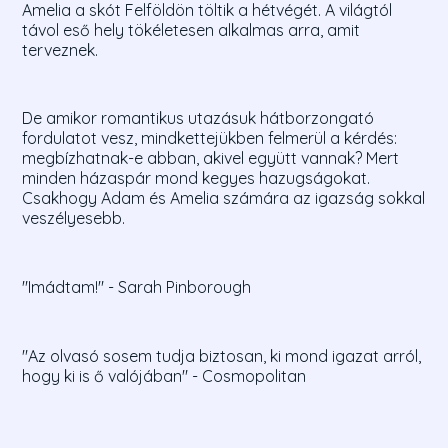
Amelia a skót Felföldön töltik a hétvégét. A világtól
távol eső hely tökéletesen alkalmas arra, amit
terveznek.
De amikor romantikus utazásuk hátborzongató
fordulatot vesz, mindkettejükben felmerül a kérdés:
megbízhatnak-e abban, akivel együtt vannak? Mert
minden házaspár mond kegyes hazugságokat.
Csakhogy Adam és Amelia számára az igazság sokkal
veszélyesebb.
"Imádtam!" - Sarah Pinborough
"Az olvasó sosem tudja biztosan, ki mond igazat arról,
hogy ki is ő valójában" - Cosmopolitan