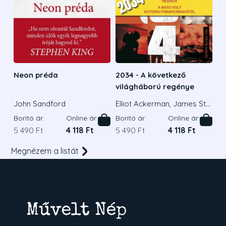
Neon préda
2034 - A következő
világháború regénye
John Sandford
Elliot Ackerman, James Sta
vridis Admirális
Borító ár:
Online ár:
Borító ár:
Online ár:
5 490 Ft
4 118 Ft
5 490 Ft
4 118 Ft
Megnézem a listát