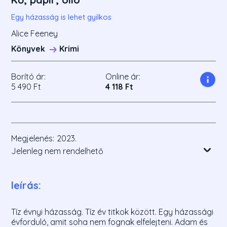
Egy házasság is lehet gyilkos
Alice Feeney
Könyvek
Krimi
Borító ár:
Online ár:
5 490 Ft
4 118 Ft
Megjelenés:
2023.
Jelenleg nem rendelhető
leírás:
Tíz évnyi házasság. Tíz év titkok között. Egy házassági
évforduló, amit soha nem fognak elfelejteni. Adam és