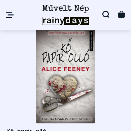
Kő, papír, olló