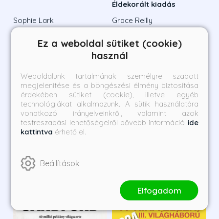
Éldekorált kiadás
Sophie Lark
Grace Reilly
Borító ár:
Bevezető ár:
Borító ár:
Bevezető ár:
Ez a weboldal sütiket (cookie)
6 990 Ft
6 291 Ft
6 490 Ft
5 841 Ft
használ
Megnézem a listát
Weboldalunk tartalmának személyre szabott
megjelenítése és a böngészési élmény biztosítása
Kategória ajánlatai
1
/
15
érdekében sütiket (cookie), illetve egyéb
technológiákat alkalmazunk. A sütik használatára
vonatkozó irányelveinkről, valamint azok
testreszabási lehetőségeiről bővebb információ
ide
kattintva
érhető el.
Beállítások
Elfogadom