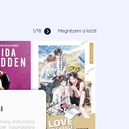
1
/
18
Megnézem a listát
l
mény biztosítása
tik használatára