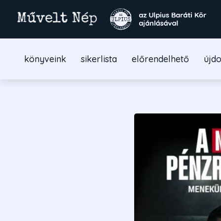
könyveink
sikerlista
előrendelhető
újd