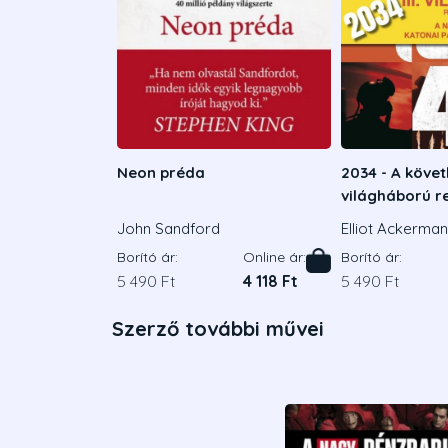
Neon préda
2034 - A köve
világháború r
John Sandford
Elliot Ackerman
is Admirális
Borító ár:
Online ár:
Borító ár:
5 490 Ft
4 118 Ft
5 490 Ft
Szerző további művei