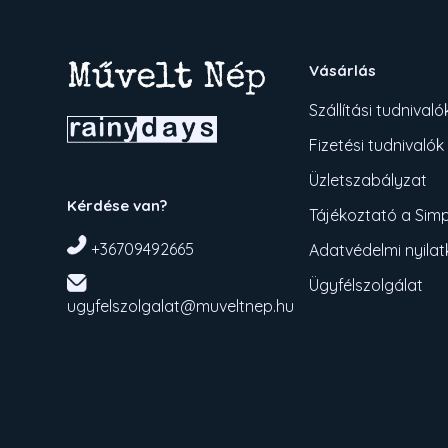
Vásárlás
Szállítási tudnivaló
Fizetési tudnivalók
Üzletszabályzat
Kérdése van?
Tájékoztató a Simpl
+36709492665
Adatvédelmi nyila
Ügyfélszolgálat
ugyfelszolgalat@muveltnep.hu