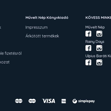
Művelt Nép Könyvkiadó
KÖVESS MINK
k
Impresszum
Művelt Nép
Árkötött termékek
Rainy Days
e fizetésről
Ulpius Baráti K
tkozat