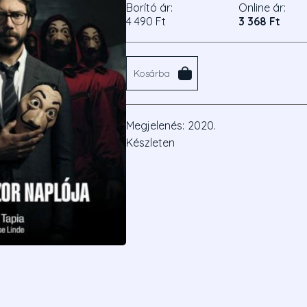
Borító ár:
Online ár:
4 490 Ft
3 368 Ft
Kosárba
Megjelenés:
2020.
Készleten