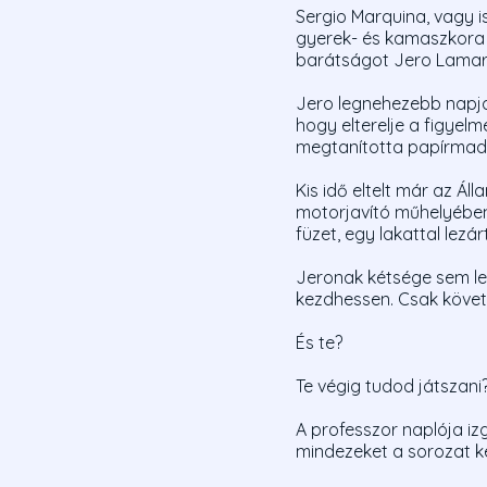
Sergio Marquina, vagy 
gyerek- és kamaszkora 
barátságot Jero Lamar
Jero legnehezebb napjain
hogy elterelje a figyelm
megtanította papírmada
Kis idő eltelt már az Á
motorjavító műhelyében,
füzet, egy lakattal lez
Jeronak kétsége sem leh
kezdhessen. Csak követn
És te?
Te végig tudod játszani
A professzor naplója izg
mindezeket a sorozat ked