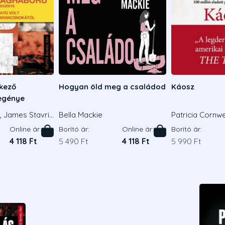
tkező
Hogyan öld meg a családod
Káosz
egénye
, James Stavrid
Bella Mackie
Patricia Cornwe
Online ár:
Borító ár:
Online ár:
Borító ár:
4 118 Ft
5 490 Ft
4 118 Ft
5 990 Ft