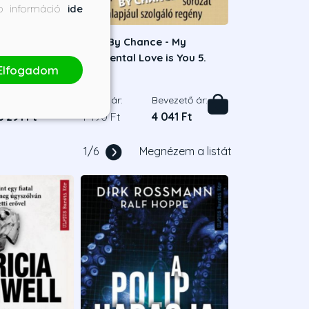
bb információ
ide
A válás
Love By Chance - My
Accidental Love is You 5.
Elfogadom
en
Mame
Bevezető ár:
Borító ár:
Bevezető ár:
6 291 Ft
4 490 Ft
4 041 Ft
1
/
6
Megnézem a listát