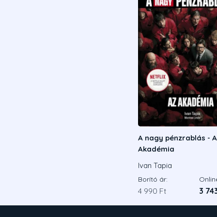
A nagy pénzrablás - 
Akadémia
Ivan Tapia
Borító ár:
Onlin
4 990 Ft
3 74