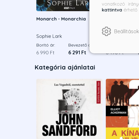
vonatkozó irány
kattintva
érhető 
Monarch - Monarchia
Stealing home 
Éldekorált ki
Beállítások
Sophie Lark
Grace Reilly
Borító ár:
Bevezető ár:
Borító ár:
6 990 Ft
6 291 Ft
6 490 Ft
Kategória ajánlatai