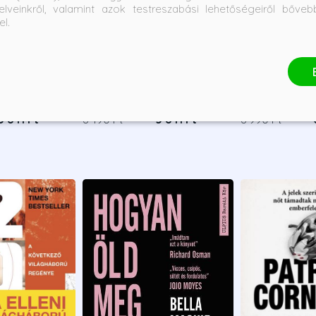
elveinkről, valamint azok testreszabási lehetőségeiről bőve
el.
- Elfutás -
A Thousand Perfect Lies -
The Divorce - 
adás
Ezer tökéletes hazugság
Monica Murphy
Freida McFadd
Bevezető ár:
Borító ár:
Bevezető ár:
Borító ár:
5 841 Ft
6 490 Ft
5 841 Ft
6 990 Ft