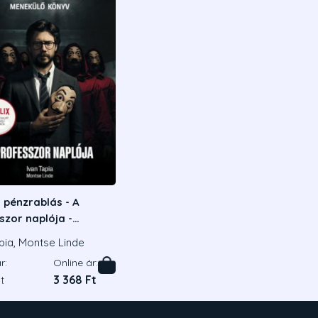
 pénzrablás - A
szor naplója -
lő könyv
pia, Montse Linde
r:
Online ár:
t
3 368 Ft