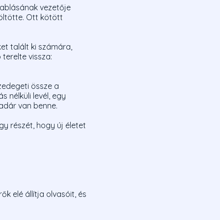
rablásának vezetője
tötte. Ott kötött
et talált ki számára,
terelte vissza:
szedegeti össze a
 nélküli levél, egy
madár van benne.
y részét, hogy új életet
 elé állítja olvasóit, és