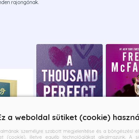
nden rajongónak.
Ez a weboldal sütiket (cookie) haszná
talmának személyre szabott megjelenítése és a böngészési él
et (cookie), illetve egyéb technológiákat alkalmazunk. A sü