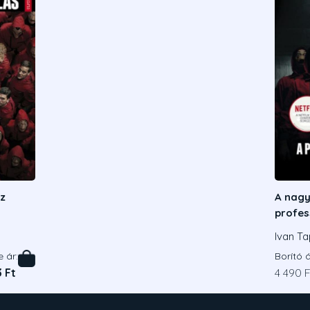
Az
A nagy
profes
Menekü
Ivan Ta
e ár:
Borító á
3 Ft
4 490 F