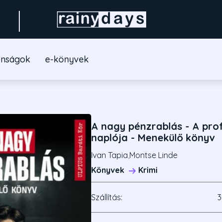
onságok
e-könyvek
A nagy pénzrablás - A pro
naplója - Menekülő könyv
Ivan Tapia
,
Montse Linde
Könyvek
Krimi
Szállítás:
3