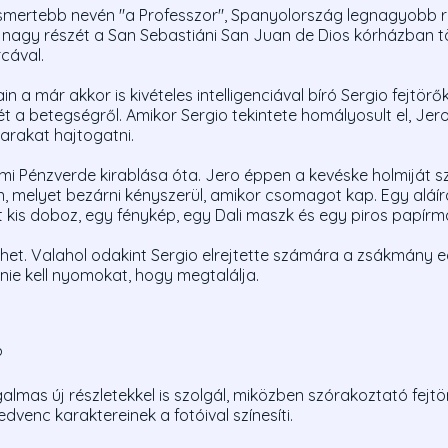
ismertebb nevén "a Professzor", Spanyolország legnagyobb 
nagy részét a San Sebastiáni San Juan de Dios kórházban töl
cával.
 a már akkor is kivételes intelligenciával bíró Sergio fejtörők
ét a betegségről. Amikor Sergio tekintete homályosult el, Jero 
rakat hajtogatni.
llami Pénzverde kirablása óta. Jero éppen a kevéske holmiját 
 melyet bezárni kényszerül, amikor csomagot kap. Egy aláírás
árt kis doboz, egy fénykép, egy Dali maszk és egy piros papír
et. Valahol odakint Sergio elrejtette számára a zsákmány eg
ie kell nyomokat, hogy megtalálja.
?
almas új részletekkel is szolgál, miközben szórakoztató fejtörők
venc karaktereinek a fotóival színesíti.