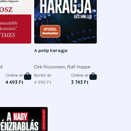
A polip haragja
ll
Dirk Rossmann, Ralf Hoppe
Online ár:
Borító ár:
Online ár:
4 493 Ft
4 990 Ft
3 743 Ft