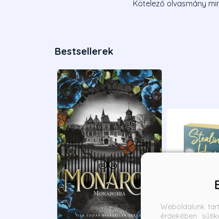
Kötelező olvasmány mi
Bestsellerek
Weboldalunk tar
érdekében sütik