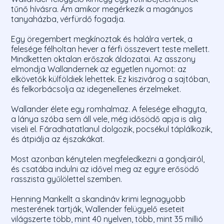
tűnő hívásra. Ám amikor megérkezik a magányos
tanyaházba, vérfürdő fogadja.
Egy öregembert megkínoztak és halálra vertek, a
felesége félholtan hever a férfi összevert teste mellett.
Mindketten oktalan erőszak áldozatai. Az asszony
elmondja Wallandernek az egyetlen nyomot: az
elkövetők külföldiek lehettek. Ez kiszivárog a sajtóban,
és felkorbácsolja az idegenellenes érzelmeket.
Wallander élete egy romhalmaz. A felesége elhagyta,
a lánya szóba sem áll vele, még idősödő apja is alig
viseli el. Fáradhatatlanul dolgozik, pocsékul táplálkozik,
és átpiálja az éjszakákat.
Most azonban kénytelen megfeledkezni a gondjairól,
és csatába indulni az idővel meg az egyre erősödő
rasszista gyűlölettel szemben.
Henning Mankellt a skandináv krimi legnagyobb
mesterének tartják, Wallender felügyelő eseteit
világszerte több, mint 40 nyelven, több, mint 35 millió