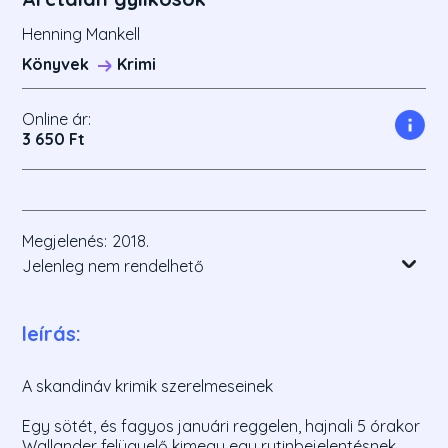
Henning Mankell
Könyvek
Krimi
Online ár:
3 650 Ft
Megjelenés:
2018.
Jelenleg nem rendelhető
leírás:
A skandináv krimik szerelmeseinek
Egy sötét, és fagyos januári reggelen, hajnali 5 órakor
Wallander felügyelő kimegy egy rutinbejelentésnek