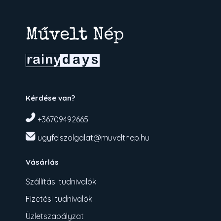
Kérdése van?
+36709492665
ugyfelszolgalat@muveltnep.hu
Vásárlás
Szállítási tudnivalók
Fizetési tudnivalók
Üzletszabályzat