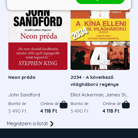
Neon préda
2034 - A következő
világháború regénye
John Sandford
Elliot Ackerman, James Sta
vridis Admirális
Borító ár:
Online ár:
Borító ár:
Online ár:
5 490 Ft
4 118 Ft
5 490 Ft
4 118 Ft
Megnézem a listát