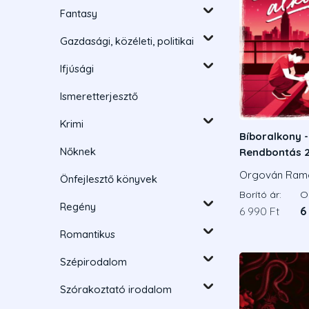
Fantasy
Gazdasági, közéleti, politikai
Ifjúsági
Ismeretterjesztő
Krimi
Bíboralkony -
Nőknek
Rendbontás 2
Éldekorált ki
Orgován Ram
Önfejlesztő könyvek
Borító ár:
On
Regény
6 990 Ft
6
Romantikus
Szépirodalom
Szórakoztató irodalom