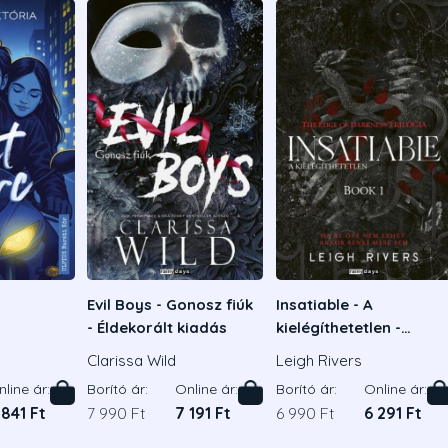
Evil Boys - Gonosz fiúk
Insatiable - A
- Éldekorált kiadás
kielégíthetetlen -
Éldekorált kiadás
a
Clarissa Wild
Leigh Rivers
line ár:
Borító ár:
Online ár:
Borító ár:
Online ár:
 841 Ft
7 990 Ft
7 191 Ft
6 990 Ft
6 291 Ft