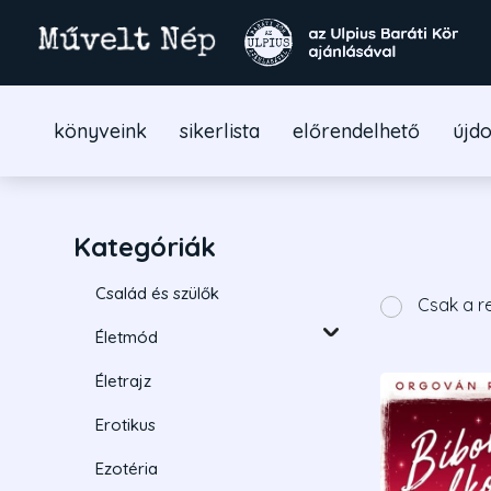
könyveink
sikerlista
előrendelhető
újd
Kategóriák
Család és szülők
Csak a r
Életmód
Életrajz
Erotikus
Ezotéria