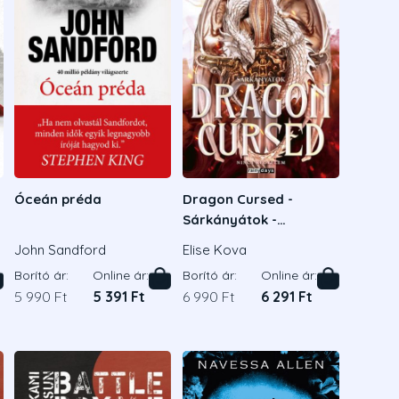
Óceán préda
Dragon Cursed -
Sárkányátok -
Éldekorált kiadás
John Sandford
Elise Kova
Borító ár:
Online ár:
Borító ár:
Online ár:
5 990 Ft
5 391 Ft
6 990 Ft
6 291 Ft