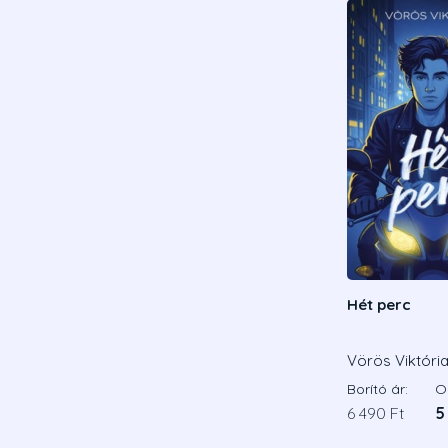
Hét perc
Vörös Viktóri
Borító ár:
On
6 490 Ft
5