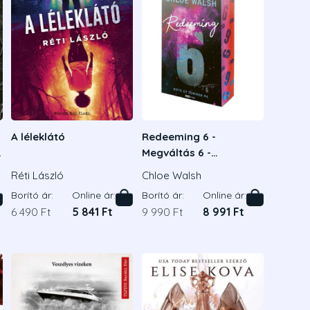
A léleklátó
Redeeming 6 -
Megváltás 6 -
Éldekorált kiadás
Réti László
Chloe Walsh
Borító ár:
Online ár:
Borító ár:
Online ár:
6 490 Ft
5 841 Ft
9 990 Ft
8 991 Ft