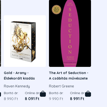
Gold - Arany -
The Art of Seduction -
Éldekorált kiadás
A csábítás művészete
Raven Kennedy
Robert Greene
Borító ár:
Online ár:
Borító ár:
Online ár:
8 990 Ft
8 091 Ft
9 990 Ft
8 991 Ft