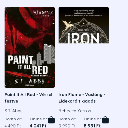
Paint It All Red - Vérrel
Iron Flame - Vasláng -
festve
Éldekorált kiadás
S.T. Abby
Rebecca Yarros
Borító ár:
Online ár:
Borító ár:
Online ár:
4 490 Ft
4 041 Ft
9 990 Ft
8 991 Ft