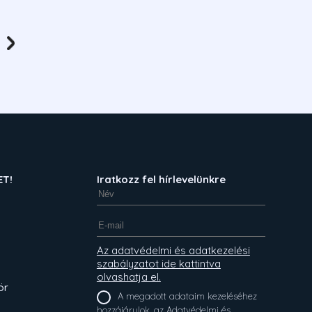
ET!
Iratkozz fel hírlevelünkre
Az adatvédelmi és adatkezelési
szabályzatot ide kattintva
olvashatja el.
ör
A megadott adataim kezeléséhez
hozzájárulok, az Adatvédelmi és