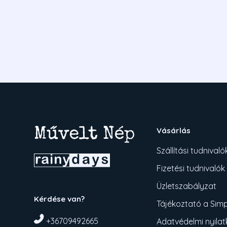
Vásárlás
Szállítási tudnivaló
Fizetési tudnivalók
Üzletszabályzat
Kérdése van?
Tájékoztató a Simpl
+36709492665
Adatvédelmi nyila