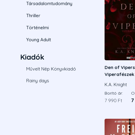
Társadalomtudomány
Thriller
Történelmi
Young Adult
Kiadók
Den of Vipers
Művelt Nép Könyvkiadó
Viperafészek 
Rainy days
Éldekorált ki
K.A. Knight
Borító ár:
On
7 990 Ft
7