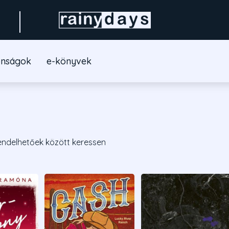
onságok
e-könyvek
endelhetőek között keressen