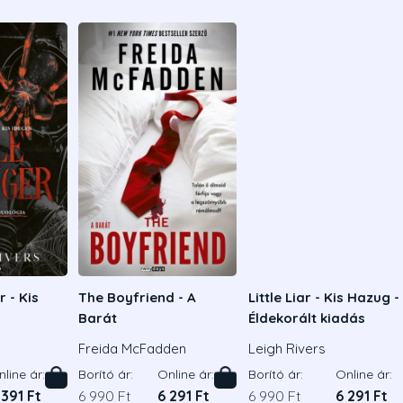
r - Kis
The Boyfriend - A
Little Liar - Kis Hazug -
Barát
Éldekorált kiadás
Freida McFadden
Leigh Rivers
line ár:
Borító ár:
Online ár:
Borító ár:
Online ár:
 391 Ft
6 990 Ft
6 291 Ft
6 990 Ft
6 291 Ft