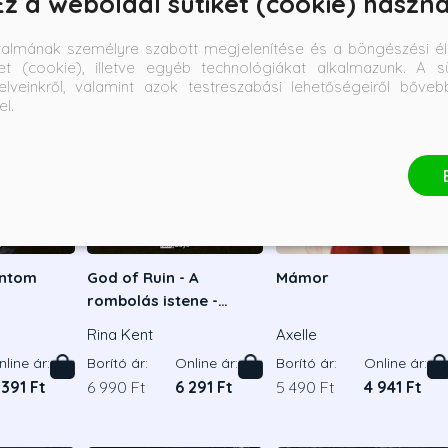
Ez a weboldal sütiket (cookie) haszná
talmának személyre szabott megjelenítése és a böngészési él
et (cookie), illetve egyéb technológiákat alkalmazunk. A sü
elveinkről, valamint azok testreszabási lehetőségeiről bőve
el.
antom
God of Ruin - A
Mámor
rombolás istene -
Éldekorált kiadás
Rina Kent
Axelle
line ár:
Borító ár:
Online ár:
Borító ár:
Online ár:
 391 Ft
6 990 Ft
6 291 Ft
5 490 Ft
4 941 Ft