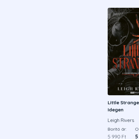
Little Strange
Idegen
Leigh Rivers
Borító ár:
On
5 990 Ft
5