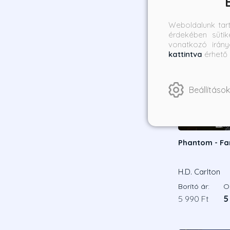
Weboldalunk tar
érdekében sütik
vonatkozó irány
kattintva
érhető 
Beállítások
Phantom - F
H.D. Carlton
Borító ár:
On
5 990 Ft
5