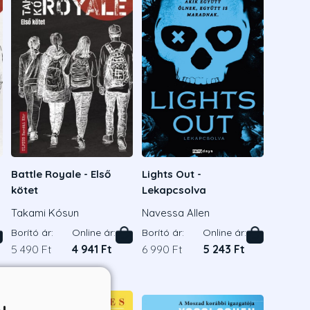
Battle Royale - Első
Lights Out -
kötet
Lekapcsolva
Takami Kósun
Navessa Allen
Borító ár:
Online ár:
Borító ár:
Online ár:
5 490 Ft
4 941 Ft
6 990 Ft
5 243 Ft