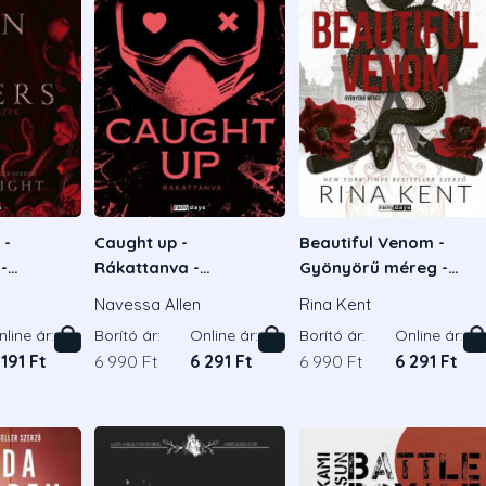
 -
Caught up -
Beautiful Venom -
-
Rákattanva -
Gyönyörű méreg -
adás
Éldekorált kiadás
Éldekorált kiadás
Navessa Allen
Rina Kent
line ár:
Borító ár:
Online ár:
Borító ár:
Online ár:
 191 Ft
6 990 Ft
6 291 Ft
6 990 Ft
6 291 Ft