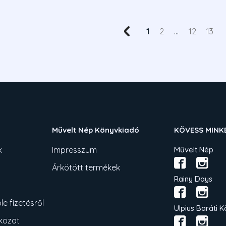
1
2
...
12
13
Művelt Nép Könyvkiadó
KÖVESS MINK
k
Impresszum
Művelt Nép
Árkötött termékek
Rainy Days
e fizetésről
Ulpius Baráti K
tkozat