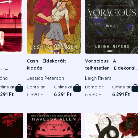
Cash - Éldekorált
Voracious - A
. -
kiadás
telhetetlen - Éldekorált
adás
kiadás
óna
Jessica Peterson
Leigh Rivers
line ár:
Borító ár:
Online ár:
Borító ár:
Online ár:
 291 Ft
6 990 Ft
6 291 Ft
6 990 Ft
6 291 Ft