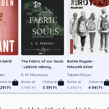
A bérlő
The Fabric of our Souls
Battle Royale -
- Lelkünk vékony
Második kötet
szövete
den
K. M. Moronova
Takami Kósun
line ár:
Borító ár:
Online ár:
Borító ár:
Online ár:
 291 Ft
5 990 Ft
5 391 Ft
5 490 Ft
4 941 Ft