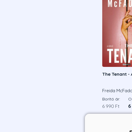
The Tenant - 
Freida McFad
Borító ár:
On
6 990 Ft
6