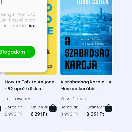
l
mény biztosítása
tik használatára
bb információ
ide
Elfogadom
How to Talk to Anyone
A szabadság kardja - A
- 92 apró trükk a
Moszad korábbi
sikeres
igazgatója - Izrael, a
Leil Lowndes
Yossi Cohen
kapcsolatépítéshez
Moszad és a titkos
Borító ár:
Online ár:
Borító ár:
Online ár:
háború
6 990 Ft
6 291 Ft
8 990 Ft
8 091 Ft